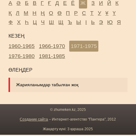
А
Ә
Б
В
Г
Ғ
Д
Е
Ё
Ж
З
И
Й
К
Қ
Л
М
Н
Ң
О
Ө
П
Р
С
Т
У
Ұ
Ү
Ф
Х
Һ
Ц
Ч
Ш
Щ
Ъ
Ы
І
Ь
Э
Ю
Я
КЕЗЕҢ
1960-1965
1966-1970
1971-1975
1976-1980
1981-1985
ӨЛЕҢДЕР
Жарияланымдар табылған жоқ
© zhumeken.kz, 2025
Создание сайта
– Интернет-агентство "Пантера", 2012
Жаңарту күні: 3 қараша 2025