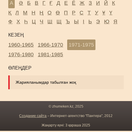
А
Ә
Б
В
Г
Ғ
Д
Е
Ё
Ж
З
И
Й
К
Қ
Л
М
Н
Ң
О
Ө
П
Р
С
Т
У
Ұ
Ү
Ф
Х
Һ
Ц
Ч
Ш
Щ
Ъ
Ы
І
Ь
Э
Ю
Я
КЕЗЕҢ
1960-1965
1966-1970
1971-1975
1976-1980
1981-1985
ӨЛЕҢДЕР
Жарияланымдар табылған жоқ
© zhumeken.kz, 2025
Создание сайта
– Интернет-агентство "Пантера", 2012
Жаңарту күні: 3 қараша 2025