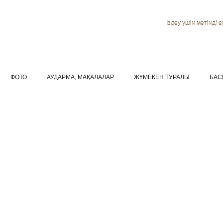
Іздеу үшін мәтінді ен
ФОТО
АУДАРМА, МАҚАЛАЛАР
ЖҰМЕКЕН ТУРАЛЫ
БАС