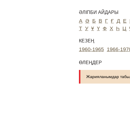
ӘЛІПБИ АЙДАРЫ
А
Ә
Б
В
Г
Ғ
Д
Е
Т
У
Ұ
Ү
Ф
Х
Һ
Ц
КЕЗЕҢ
1960-1965
1966-197
ӨЛЕҢДЕР
Жарияланымдар табыл