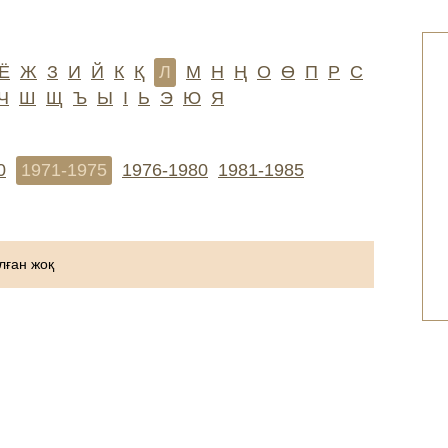
Ё
Ж
З
И
Й
К
Қ
Л
М
Н
Ң
О
Ө
П
Р
С
Ч
Ш
Щ
Ъ
Ы
І
Ь
Э
Ю
Я
0
1971-1975
1976-1980
1981-1985
ған жоқ