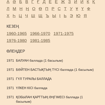
А
Ә
Б
В
Г
Ғ
Д
Е
Ё
Ж
З
И
Й
К
Қ
Л
М
Н
Ң
О
Ө
П
Р
С
Т
У
Ұ
Ү
Ф
Х
Һ
Ц
Ч
Ш
Щ
Ъ
Ы
І
Ь
Э
Ю
Я
КЕЗЕҢ
1960-1965
1966-1970
1971-1975
1976-1980
1981-1985
ӨЛЕҢДЕР
1971
БАЛУАН баллада (1 басылым)
1971
БӘЙТЕН БАСТЫҚТЫҢ ТҮСІ баллада (1 басылым)
1971
ГҮЛ ТУРАЛЫ БАЛЛАДА
1971
ҮЛКЕН КІСІ баллада
1971
ҚОБЫЛАН ҚАРТТЫҢ ӘҢГІМЕСІ баллада (1
басылым)