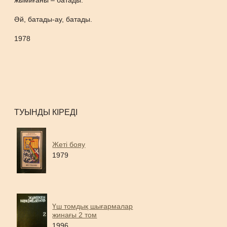
жымиғаны – батады.
Әй, батады-ау, батады.
1978
ТУЫНДЫ КІРЕДІ
Жеті бояу
1979
Үш томдық шығармалар
жинағы 2 том
1996