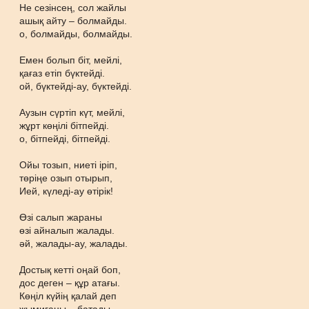
Не сезінсең, сол жайлы
ашық айту – болмайды.
о, болмайды, болмайды.
Емен болып біт, мейлі,
қағаз етіп бүктейді.
ой, бүктейді-ау, бүктейді.
Аузын сүртіп күт, мейлі,
жұрт көңілі бітпейді.
о, бітпейді, бітпейді.
Ойы тозып, ниеті іріп,
төріңе озып отырып,
Ией, күледі-ау өтірік!
Өзі салып жараны
өзі айналып жалады.
әй, жалады-ау, жалады.
Достық кетті оңай боп,
дос деген – құр атағы.
Көңіл күйің қалай деп