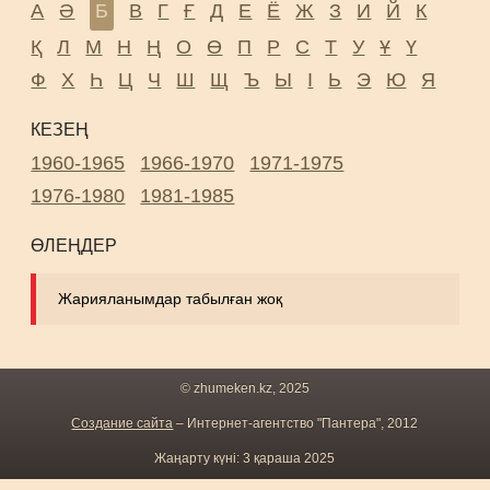
А
Ә
Б
В
Г
Ғ
Д
Е
Ё
Ж
З
И
Й
К
Қ
Л
М
Н
Ң
О
Ө
П
Р
С
Т
У
Ұ
Ү
Ф
Х
Һ
Ц
Ч
Ш
Щ
Ъ
Ы
І
Ь
Э
Ю
Я
КЕЗЕҢ
1960-1965
1966-1970
1971-1975
1976-1980
1981-1985
ӨЛЕҢДЕР
Жарияланымдар табылған жоқ
© zhumeken.kz, 2025
Создание сайта
– Интернет-агентство "Пантера", 2012
Жаңарту күні: 3 қараша 2025