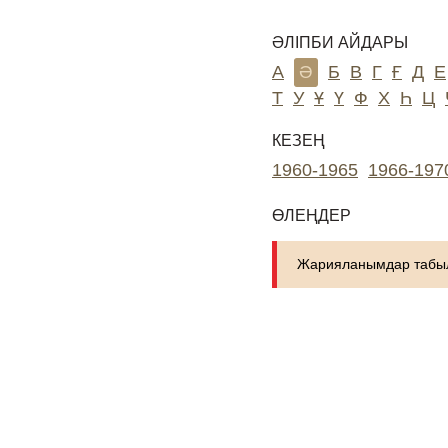
ӘЛІПБИ АЙДАРЫ
А
Ә
Б
В
Г
Ғ
Д
Е
Т
У
Ұ
Ү
Ф
Х
Һ
Ц
КЕЗЕҢ
1960-1965
1966-197
ӨЛЕҢДЕР
Жарияланымдар табыл