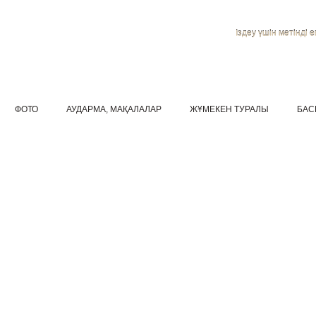
Іздеу үшін мәтінді ен
ФОТО
АУДАРМА, МАҚАЛАЛАР
ЖҰМЕКЕН ТУРАЛЫ
БАС