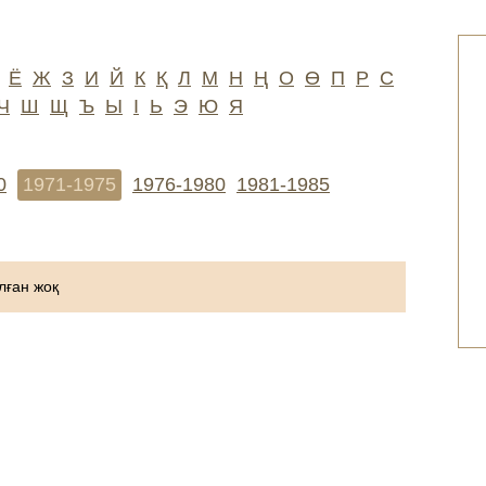
Ё
Ж
З
И
Й
К
Қ
Л
М
Н
Ң
О
Ө
П
Р
С
Ч
Ш
Щ
Ъ
Ы
І
Ь
Э
Ю
Я
0
1971-1975
1976-1980
1981-1985
ған жоқ