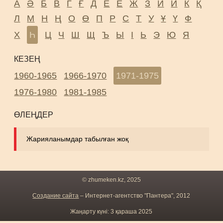
А
Ә
Б
В
Г
Ғ
Д
Е
Ё
Ж
З
И
Й
К
Қ
Л
М
Н
Ң
О
Ө
П
Р
С
Т
У
Ұ
Ү
Ф
Х
Һ
Ц
Ч
Ш
Щ
Ъ
Ы
І
Ь
Э
Ю
Я
КЕЗЕҢ
1960-1965
1966-1970
1971-1975
1976-1980
1981-1985
ӨЛЕҢДЕР
Жарияланымдар табылған жоқ
© zhumeken.kz, 2025
Создание сайта
– Интернет-агентство "Пантера", 2012
Жаңарту күні: 3 қараша 2025