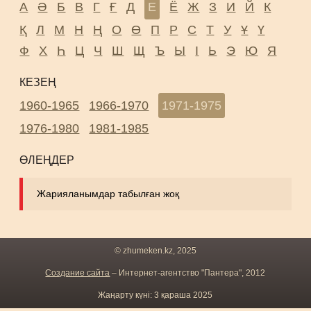
А
Ә
Б
В
Г
Ғ
Д
Е
Ё
Ж
З
И
Й
К
Қ
Л
М
Н
Ң
О
Ө
П
Р
С
Т
У
Ұ
Ү
Ф
Х
Һ
Ц
Ч
Ш
Щ
Ъ
Ы
І
Ь
Э
Ю
Я
КЕЗЕҢ
1960-1965
1966-1970
1971-1975
1976-1980
1981-1985
ӨЛЕҢДЕР
Жарияланымдар табылған жоқ
© zhumeken.kz, 2025
Создание сайта
– Интернет-агентство "Пантера", 2012
Жаңарту күні: 3 қараша 2025