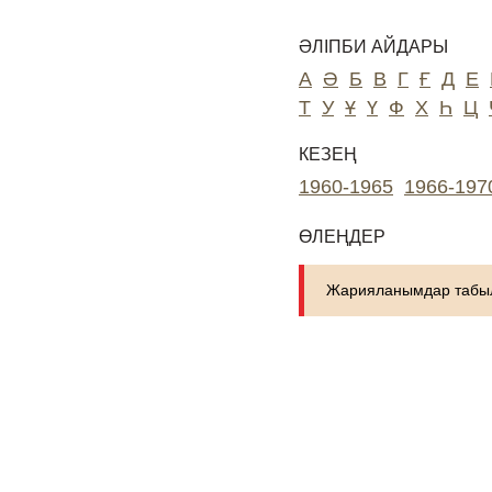
ӘЛІПБИ АЙДАРЫ
А
Ә
Б
В
Г
Ғ
Д
Е
Т
У
Ұ
Ү
Ф
Х
Һ
Ц
КЕЗЕҢ
1960-1965
1966-197
ӨЛЕҢДЕР
Жарияланымдар табыл