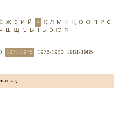
Ё
Ж
З
И
Й
К
Қ
Л
М
Н
Ң
О
Ө
П
Р
С
Ч
Ш
Щ
Ъ
Ы
І
Ь
Э
Ю
Я
0
1971-1975
1976-1980
1981-1985
ған жоқ