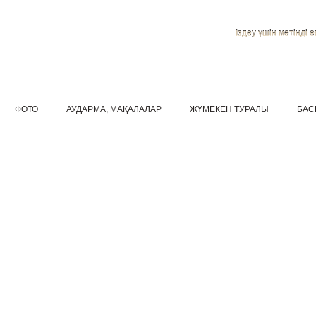
Іздеу үшін мәтінді ен
ФОТО
АУДАРМА, МАҚАЛАЛАР
ЖҰМЕКЕН ТУРАЛЫ
БАС