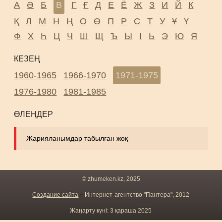
А
Ә
Б
В
Г
Ғ
Д
Е
Ё
Ж
З
И
Й
К
Қ
Л
М
Н
Ң
О
Ө
П
Р
С
Т
У
Ұ
Ү
Ф
Х
Һ
Ц
Ч
Ш
Щ
Ъ
Ы
І
Ь
Э
Ю
Я
КЕЗЕҢ
1960-1965
1966-1970
1971-1975
1976-1980
1981-1985
ӨЛЕҢДЕР
Жарияланымдар табылған жоқ
© zhumeken.kz, 2025
Создание сайта
– Интернет-агентство "Пантера", 2012
Жаңарту күні: 3 қараша 2025