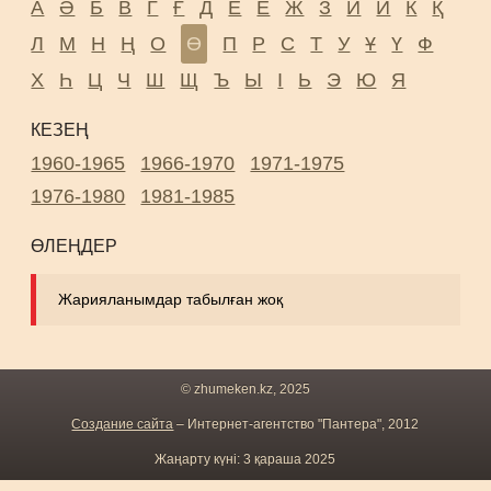
А
Ә
Б
В
Г
Ғ
Д
Е
Ё
Ж
З
И
Й
К
Қ
Л
М
Н
Ң
О
Ө
П
Р
С
Т
У
Ұ
Ү
Ф
Х
Һ
Ц
Ч
Ш
Щ
Ъ
Ы
І
Ь
Э
Ю
Я
КЕЗЕҢ
1960-1965
1966-1970
1971-1975
1976-1980
1981-1985
ӨЛЕҢДЕР
Жарияланымдар табылған жоқ
© zhumeken.kz, 2025
Создание сайта
– Интернет-агентство "Пантера", 2012
Жаңарту күні: 3 қараша 2025