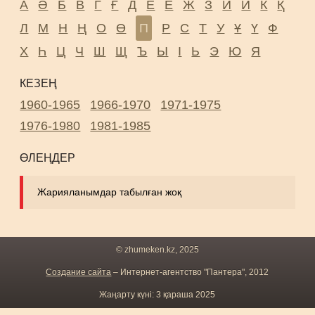
А
Ә
Б
В
Г
Ғ
Д
Е
Ё
Ж
З
И
Й
К
Қ
Л
М
Н
Ң
О
Ө
П
Р
С
Т
У
Ұ
Ү
Ф
Х
Һ
Ц
Ч
Ш
Щ
Ъ
Ы
І
Ь
Э
Ю
Я
КЕЗЕҢ
1960-1965
1966-1970
1971-1975
1976-1980
1981-1985
ӨЛЕҢДЕР
Жарияланымдар табылған жоқ
© zhumeken.kz, 2025
Создание сайта
– Интернет-агентство "Пантера", 2012
Жаңарту күні: 3 қараша 2025