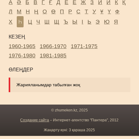
А
Ә
Б
В
Г
Ғ
Д
Е
Ё
Ж
З
И
Й
К
Қ
Л
М
Н
Ң
О
Ө
П
Р
С
Т
У
Ұ
Ү
Ф
Х
Һ
Ц
Ч
Ш
Щ
Ъ
Ы
І
Ь
Э
Ю
Я
КЕЗЕҢ
1960-1965
1966-1970
1971-1975
1976-1980
1981-1985
ӨЛЕҢДЕР
Жарияланымдар табылған жоқ
© zhumeken.kz, 2025
Создание сайта
– Интернет-агентство "Пантера", 2012
Жаңарту күні: 3 қараша 2025