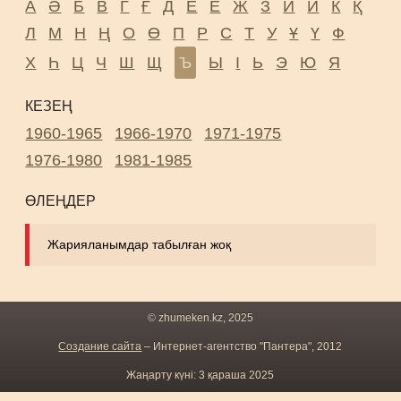
А
Ә
Б
В
Г
Ғ
Д
Е
Ё
Ж
З
И
Й
К
Қ
Л
М
Н
Ң
О
Ө
П
Р
С
Т
У
Ұ
Ү
Ф
Х
Һ
Ц
Ч
Ш
Щ
Ъ
Ы
І
Ь
Э
Ю
Я
КЕЗЕҢ
1960-1965
1966-1970
1971-1975
1976-1980
1981-1985
ӨЛЕҢДЕР
Жарияланымдар табылған жоқ
© zhumeken.kz, 2025
Создание сайта
– Интернет-агентство "Пантера", 2012
Жаңарту күні: 3 қараша 2025