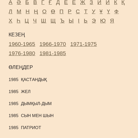
А
Ә
Б
В
Г
Ғ
Д
Е
Ё
Ж
З
И
Й
К
Қ
Л
М
Н
Ң
О
Ө
П
Р
С
Т
У
Ұ
Ү
Ф
Х
Һ
Ц
Ч
Ш
Щ
Ъ
Ы
І
Ь
Э
Ю
Я
КЕЗЕҢ
1960-1965
1966-1970
1971-1975
1976-1980
1981-1985
ӨЛЕҢДЕР
1985
ҚАСТАНДЫҚ
1985
ЖЕЛ
1985
ДЫМҚЫЛ-ДЫМ
1985
СЫН МЕН ШЫН
1985
ПАТРИОТ