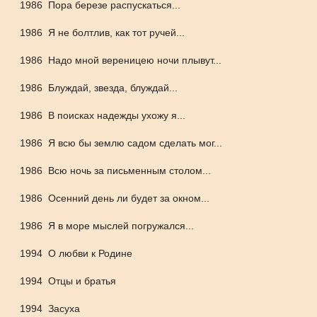
1986
Пора березе распускаться...
1986
Я не болтлив, как тот ручей...
1986
Надо мной вереницею ночи плывут...
1986
Блуждай, звезда, блуждай...
1986
В поисках надежды ухожу я...
1986
Я всю бы землю садом сделать мог...
1986
Всю ночь за письменным столом...
1986
Осенний день ли будет за окном...
1986
Я в море мыслей погружался...
1994
О любви к Родине
1994
Отцы и братья
1994
Засуха