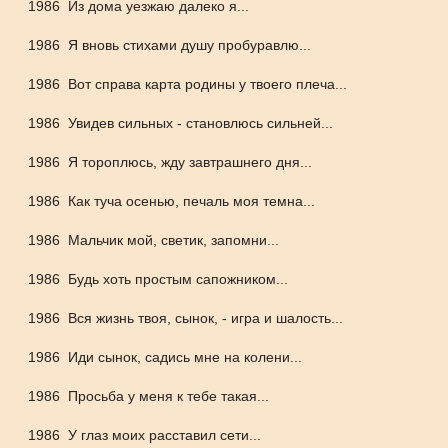
1986
Из дома уезжаю далеко я...
1986
Я вновь стихами душу пробуравлю...
1986
Вот справа карта родины у твоего плеча...
1986
Увидев сильных - становлюсь сильней...
1986
Я тороплюсь, жду завтрашнего дня...
1986
Как туча осенью, печаль моя темна...
1986
Мальчик мой, светик, запомни...
1986
Будь хоть простым сапожником...
1986
Вся жизнь твоя, сынок, - игра и шалость...
1986
Иди сынок, садись мне на колени...
1986
Просьба у меня к тебе такая...
1986
У глаз моих расставил сети...