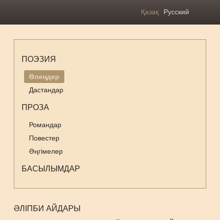
Қазақ
Русский
ПОЭЗИЯ
Өлеңдер
Дастандар
ПРОЗА
Романдар
Повестер
Әңгімелер
БАСЫЛЫМДАР
ӘЛІПБИ АЙДАРЫ