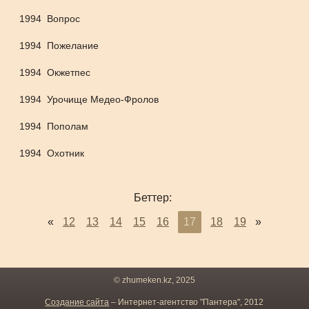
1994
Вопрос
1994
Пожелание
1994
Окжетпес
1994
Урочище Медео-Фролов
1994
Пополам
1994
Охотник
Беттер:
«
12
13
14
15
16
17
18
19
»
© zhumeken.kz, 2025
Создание сайта
– Интернет-агентство "Пантера", 2012