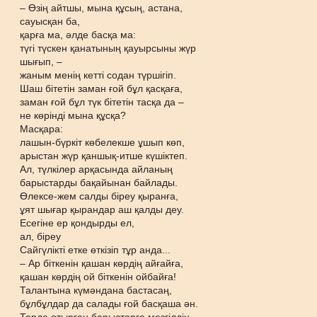
– Өзің айтшы, мына құсың, астана,
сауысқан ба,
қарға ма, әлде басқа ма:
түгі түскен қанатының қауырсыны жүр
шығып, –
жаным менің кетті содан түршігіп.
Шаш бітетін заман ғой бұл қасқаға,
заман ғой бұл түк бітетін тасқа да –
не көрінді мына құсқа?
Масқара:
лашын-бүркіт көбелекше ұшып көп,
арыстан жүр қаншық-итше күшіктеп.
Ал, түлкілер арқасында айланың
барыстарды бақайынан байлады.
Өлексе-жем салды біреу қыранға,
ұят шығар қырандар аш қалды деу.
Есегіне ер қондырды ел,
ал, біреу
Сайгүлікті етке өткізіп тұр анда...
– Ар біткенін қашан көрдің айғайға,
қашан көрдің ой біткенін ойбайға!
Талантына күмәндана бастасаң,
бұлбұлдар да салады ғой басқаша ән.