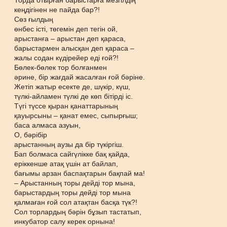
Торда отырған барыстарға мезгілдің
кеңдігінен не пайда бар?!
Сөз ғылдың
өнбес істі, төгемін деп тегін ой,
арыстанға – арыстан деп қараса,
барыстармен алысқан деп қараса –
жалы содан күдірейер еді ғой?!
Бөлек-бөлек тор болғанмен
әрине, бір жағдай жасалған ғой бәріне.
Жетіп жатыр есекте де, шүкір, күш,
түлкі-айламен түлкі де көп бітірді іс.
Түгі түссе қыран қанаттарының
қауырсыны – қанат емес, сыпырғыш;
баса алмаса азуын,
О, бәрібір
арыстанның аузы да бір түкіргіш.
Бап болмаса сайгүлікке бақ қайда,
еріккенше атақ үшін ат байлап,
бағымы арзан баспақтарын бақпай ма!
– Арыстанның торы дейді тор мына,
барыстардың торы дейді тор мына
қалмаған ғой сол атақтан басқа түк?!
Сол торлардың бәрін бұзып тастатып,
инкубатор салу керек орнына!