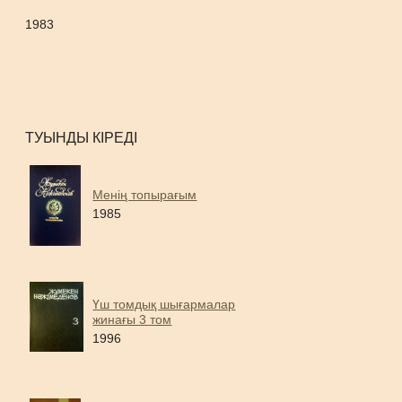
1983
ТУЫНДЫ КІРЕДІ
Менің топырағым
1985
Үш томдық шығармалар
жинағы 3 том
1996