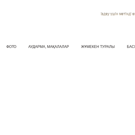
Іздеу үшін мәтінді ен
ФОТО
АУДАРМА, МАҚАЛАЛАР
ЖҰМЕКЕН ТУРАЛЫ
БАС