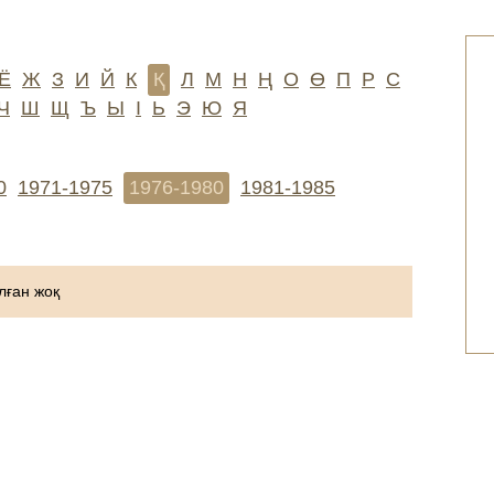
Ё
Ж
З
И
Й
К
Қ
Л
М
Н
Ң
О
Ө
П
Р
С
Ч
Ш
Щ
Ъ
Ы
І
Ь
Э
Ю
Я
0
1971-1975
1976-1980
1981-1985
ған жоқ