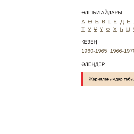
ӘЛІПБИ АЙДАРЫ
А
Ә
Б
В
Г
Ғ
Д
Е
Т
У
Ұ
Ү
Ф
Х
Һ
Ц
КЕЗЕҢ
1960-1965
1966-197
ӨЛЕҢДЕР
Жарияланымдар табыл