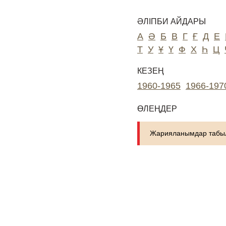
ӘЛІПБИ АЙДАРЫ
А
Ә
Б
В
Г
Ғ
Д
Е
Т
У
Ұ
Ү
Ф
Х
Һ
Ц
КЕЗЕҢ
1960-1965
1966-197
ӨЛЕҢДЕР
Жарияланымдар табыл