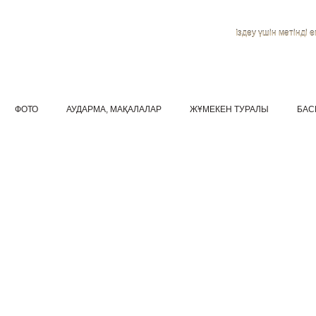
Іздеу үшін мәтінді ен
ФОТО
АУДАРМА, МАҚАЛАЛАР
ЖҰМЕКЕН ТУРАЛЫ
БАС