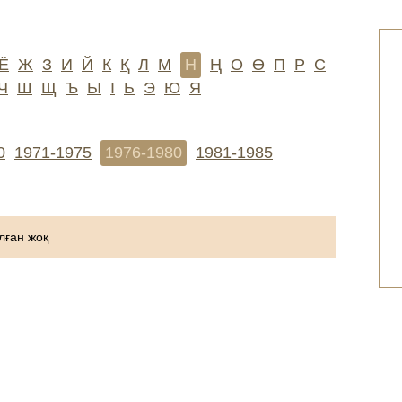
Ё
Ж
З
И
Й
К
Қ
Л
М
Н
Ң
О
Ө
П
Р
С
Ч
Ш
Щ
Ъ
Ы
І
Ь
Э
Ю
Я
0
1971-1975
1976-1980
1981-1985
ған жоқ