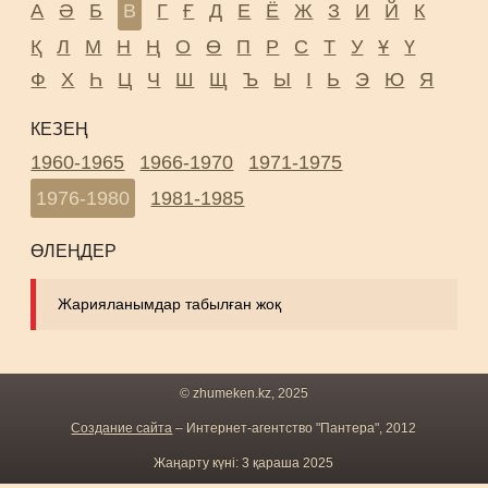
А
Ә
Б
В
Г
Ғ
Д
Е
Ё
Ж
З
И
Й
К
Қ
Л
М
Н
Ң
О
Ө
П
Р
С
Т
У
Ұ
Ү
Ф
Х
Һ
Ц
Ч
Ш
Щ
Ъ
Ы
І
Ь
Э
Ю
Я
КЕЗЕҢ
1960-1965
1966-1970
1971-1975
1976-1980
1981-1985
ӨЛЕҢДЕР
Жарияланымдар табылған жоқ
© zhumeken.kz, 2025
Создание сайта
– Интернет-агентство "Пантера", 2012
Жаңарту күні: 3 қараша 2025