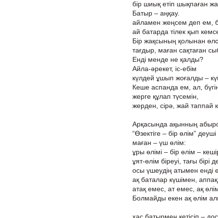
бір шиық етіп шықпаған ж
Батыр – аңқау.
айламен жеңсем деп ем, 
ай батарда тілек қып кем
Бір жақсының қолынан өлс
тағдыр, маған сақтаған сы
Енді менде не қалды?
Айла-әрекет, іс-ебім
күлдей ұшып жоғалды – күй
Кеше аспанда ем, ал, бүгі
жерге құлап түсемін,
жерден, сірә, жай таппай к
Арқасында ақынның абырой
“Өзектіге – бір өлім” деуші
маған – үш өлім:
ұры өлімі – бір өлім – кеш
ұят-өлім біреуі, тағы бірі д
осы үшеудің атымен енді ө
ақ баталар күшімен, аппақ
атақ емес, ат емес, ақ өлім
Болмайды екен ақ өлім ал
хас батырмен кетісіп – до