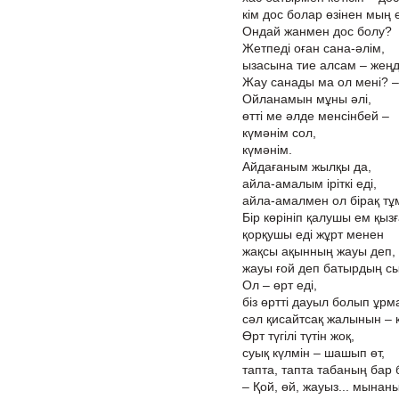
кім дос болар өзінен мың
Ондай жанмен дос болу?
Жетпеді оған сана-әлім,
ызасына тие алсам – жеңд
Жау санады ма ол мені? –
Ойланамын мұны әлі,
өтті ме әлде менсінбей –
күмәнім сол,
күмәнім.
Айдағаным жылқы да,
айла-амалым іріткі еді,
айла-амалмен ол бірақ тұ
Бір көрініп қалушы ем қыз
қорқушы еді жұрт менен
жақсы ақынның жауы деп,
жауы ғой деп батырдың сы
Ол – өрт еді,
біз өртті дауыл болып ұрм
сәл қисайтсақ жалынын – қ
Өрт түгілі түтін жоқ,
суық күлмін – шашып өт,
тапта, тапта табаның бар б
– Қой, өй, жауыз... мына