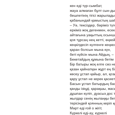
кен еді түр-сымбат,
жауа алмаған бұлт сын-д
бешпетінің тігісі жарылад
қабанындай қамыстың шаб
– Уә, тексіздер, бәріміз тү
еркіміз жоқ дегенмен, есек
айтағына уақыттың осынш
қоя тұрсаң нең кетті, өңке
кеңкілдесіп күлгенге кеңк
қаран болсын мына күн,
беті күйсін мына Айдың, –
Бекетайдың құмына бетім
Бір батыры жоқ елге сөз н
қазан қайнатқан жұрт ең б
көсеу ұстап қайыр, ал, қоз
қару ұстап не керек қасиет
Басын ұстап батырдың бас
қанды ізіңді, қарақшы, жа
дұшпан күліп, дуасыз дос 
жылдар сенің жылаңқы бет
терісіндей қоянның керіп қ
Мәрт еді ғой о жігіт,
Күркелі еді-ау, күркелі