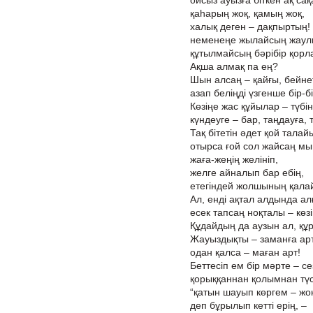
ойсыз ауызға біткен ақ са
қаһарың жоқ, қамың жоқ,
халық деген – дақпыртың!
неменеңе жылайсың жаулық
құтылмайсың бәрібір қорла
Ақша алмақ па ең?
Шын алсаң – қайғы, бейне
азап беліңді үзгенше бір-бі
Көзіңе жас құйылар – түбі
күндеуге – бар, таңдауға, 
Тақ бітетін әдет қой талай
отырса ғой сол жайсаң мы
жаға-жеңің желініп,
желге айналып бар ебің,
етегіндей жолшының қалай
Ал, енді ақтал алдында алғ
есек тапсаң ноқталы – көз
Құдайдың да аузын ал, құ
Жауыздықты – заманға арт
одан қалса – маған арт!
Беттесіп ем бір мәрте – се
қорыққаннан қолымнан түс
“қатын шауып көргем – жоқ
деп бұрылып кетті ерің, –