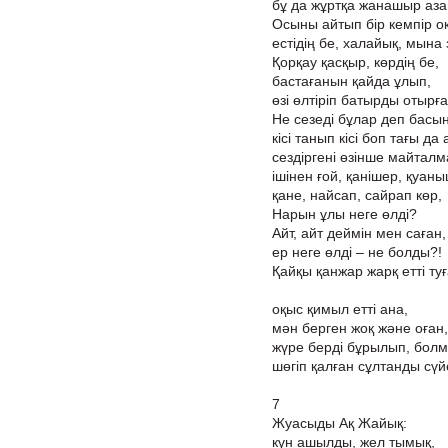
бұ да жұртқа жанашыр аза
Осыны айтып бір кемпір оқ
естідің бе, халайық, мына 
Қорқау қасқыр, көрдің бе,
бастағанын қайда ұлып,
өзі өлтіріп батырды отыр
Не сезеді бұлар деп басын
кісі танып кісі боп тағы да
сездіргені өзінше майталм
ішінен ғой, қанішер, қуаны
қане, найсап, сайрап көр,
Нарын ұлы неге өлді?
Айт, айт деймін мен саған,
ер неге өлді – не болды?!
Қайқы қанжар жарқ етті ту
оқыс қимыл етті ана,
мән берген жоқ және оған,
жүре берді бұрылып, болм
шөгіп қалған сұлтанды сүй
7
Жуасыды Ақ Жайық:
күн ашылды, жел тымық,