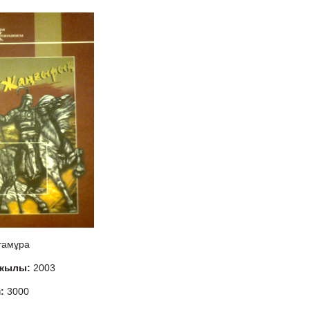
тамұра
 жылы:
2003
м:
3000