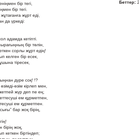
Беттер:
ніңмен бір тегі,
ңмен бір тегі.
жұтағанға жұрт еді,
ан да үркеді:
ол адамда кетіпті.
ырағыңның бір төлін,
еткен сорлы жұрт едің!
ып келген бір есек,
 ұшына тіресек,
ыңнан дүре соқ! !?
өзімді-өзім кірлеп мен,
 жетпей жүр деп пе ең;
еттесуші ем құрметпен,
ктесуші ем құрметпен.
ығы” бар жоқ бірің,
гің!
н бірің жоқ,
ып кеткен біртіндеп;