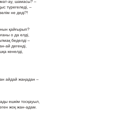
мат-ау, шамасы? –
ыс түрегеледі, –
зәлім не деді?!
ғанын қайғырып?
ғаны о да елді,
 алмақ беделді –
ан-ай дегенді,
шқа кенелді,
ған айдай жаңадан –
ады ешкім тосқауыл,
еген жоқ жан-адам.