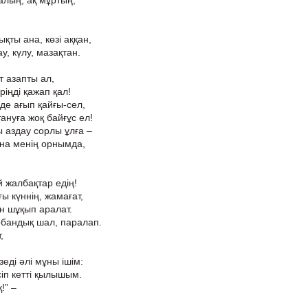
қалың, ақ мұртың,
ты ана, көзі аққан,
у, күлу, мазақтан.
т азапты ал,
ріңді қажап қал!
нде ағып қайғы-сел,
тануға жоқ байғұс ел!
ы аздау сорлы ұлға –
на менің орнымда,
 жалбақтар едің!
ы күннің, жамағат,
ін шұқып аралат.
рбандық шал, паралап.
,
зеді әлі мұны ішім:
іп кетті қылышым.
!” –