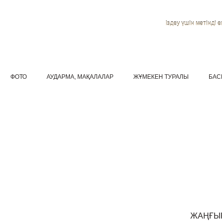
Іздеу үшін мәтінді ен
ФОТО
АУДАРМА, МАҚАЛАЛАР
ЖҰМЕКЕН ТУРАЛЫ
БАС
ЖАҢҒЫ