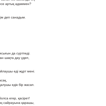
 есе артық адаммен?
ім деп санадым.
мсығын да сүртпеді.
ған шақта дау үдеп,
йлаушы еді жұрт мені.
асақ,
алушы едік бір жасап.
олса егер, қасірет!
ның сайрауына қарашы,