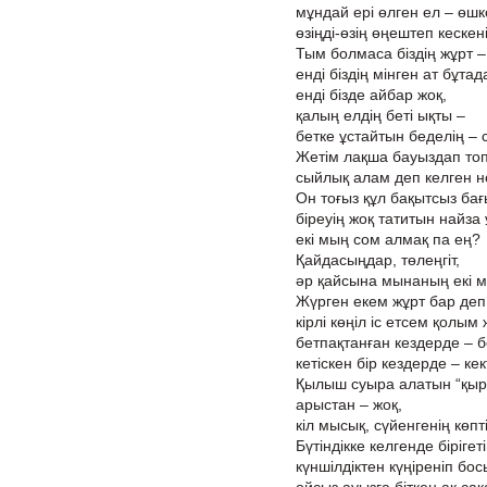
мұндай ері өлген ел – өшке
өзіңді-өзің өңештеп кескені
Тым болмаса біздің жұрт – 
енді біздің мінген ат бұтад
енді бізде айбар жоқ,
қалың елдің беті ықты –
бетке ұстайтын беделің – с
Жетім лақша бауыздап топ
сыйлық алам деп келген н
Он тоғыз құл бақытсыз бағ
біреуің жоқ татитын найза
екі мың сом алмақ па ең?
Қайдасыңдар, төлеңгіт,
әр қайсына мынаның екі м
Жүрген екем жұрт бар деп 
кірлі көңіл іс етсем қолым
бетпақтанған кездерде – б
кетіскен бір кездерде – ке
Қылыш суыра алатын “қырс
арыстан – жоқ,
кіл мысық, сүйенгенің көпті
Бүтіндікке келгенде бірігеті
күншілдіктен күңіреніп бос