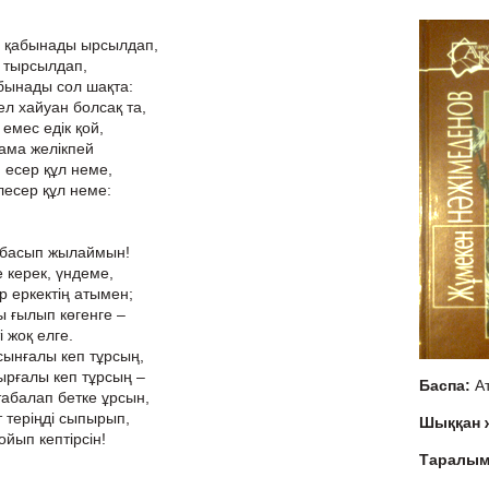
ы қабынады ырсылдап,
ы тырсылдап,
ынады сол шақта:
гел хайуан болсақ та,
 емес едік қой,
ама желікпей
й есер құл неме,
елесер құл неме:
 басып жылаймын!
е керек, үндеме,
ір еркектің атымен;
ы ғылып көгенге –
і жоқ елге.
ынғалы кеп тұрсың,
сырғалы кеп тұрсың –
Баспа:
А
табалап бетке ұрсын,
 теріңді сыпырып,
Шыққан
ойып кептірсін!
Таралы