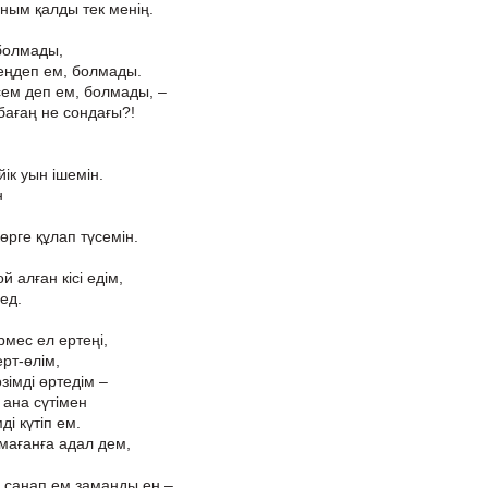
аным қалды тек менің.
болмады,
сеңдеп ем, болмады.
ем деп ем, болмады, –
бағаң не сондағы?!
ік уын ішемін.
н
өрге құлап түсемін.
 алған кісі едім,
 ед.
ірмес ел ертеңі,
ерт-өлім,
зімді өртедім –
 ана сүтімен
ді күтіп ем.
мағанға адал дем,
с санап ем заманды ең –