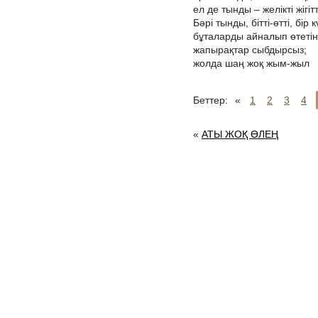
ел де тынды – желікті жігітт
Бәрі тынды, бітті-өтті, бір
бұталарды айналып өтеті
жапырақтар сыбдырсыз;
жолда шаң жоқ жым-жыл
Беттер:
«
1
2
3
4
«
АТЫ ЖОҚ ӨЛЕҢ