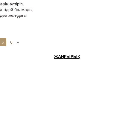
ерін өлтіріп.
 күнгідей болмады,
ндей жел-дағы
5
6
»
ЖАҢҒЫРЫҚ