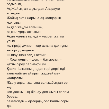
оздырып,
Ақ Жайықтан аңқылдап Атырауға
асыққан.
Жайық ақты жарына ақ жалдарын
лақтырып,
ақ қар жауды алғашқы,
ақ жел ұрды аптығып.
Ақын жалғыз келеді – көкірегі жатты
ұлып...
көлгірсіді дүние – қар астына қақ тұнып –
көлгірсіді әлдекім,
шылауынан алды аттың:
– Хош келдің, – деп, – батырым, –
қатты біреу салмақты үн.
Қасиеті ақынның, одан гөрі дерті еді –
танымайтын айырып жәдігөй мен
жалдапты.
Жылу аңсап жанына сәл жабыққан ер
еді,
көп досымның бірі-ау деп жылы сәлем
береді:
секемсіздік – ерлердің сол баяғы соры
да,