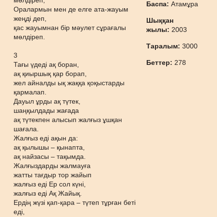
мөлдіреп,
Баспа:
Атамұра
Оралармын мен де елге ата-жауым
жеңді деп,
Шыққан
қас жауымнан бір мәулет сұрағалы
жылы:
2003
мөлдіреп.
Таралым:
3000
3
Беттер:
278
Тағы үдеді ақ боран,
ақ қиыршық қар борап,
жел айналды ық жаққа қоқыстарды
қармалап.
Дауыл ұрды ақ түтек,
шаңқылдады жағада
ақ түтекпен алысып жалғыз ұшқан
шағала.
Жалғыз еді ақын да:
ақ қылышы – қынапта,
ақ найзасы – тақымда.
Жалғыздарды жалмауға
жатты тағдыр тор жайып
жалғыз еді Ер сол күні,
жалғыз еді Ақ Жайық.
Ердің жүзі қап-қара – түтеп тұрған беті
еді,