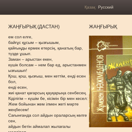
Қазақ
Русский
ЖАҢҒЫРЫҚ (ДАСТАН)
ЖАҢҒЫРЫҚ
ем сол елге,
байғұс құсым – қызғышым,
қайғыңды ермек етерсің, қанатың бар,
түзде ұшып.
Заман – арыстан екен,
күшік болсам – нем бар ед, арыстанмен
ызғышып!
Қош, қош, қызғыш, мен кеттім, енді есен
бол,
енді есен,
жиі қанат қағарсың қауқарыңа сенбесең.
Кіділігім – күшім бе, кісімін бір мен кесел:
Жем бойынан жем ілмен жеті мәрте
жеңбесем!
Сағынғанда сол айдын ораларсың көлге
сен,
айдын бетін аймалап жылағалы