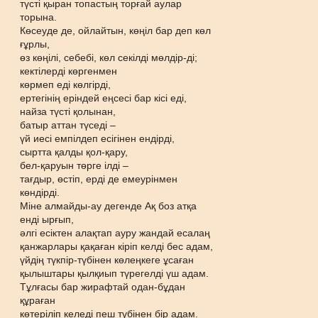
түсті қыран топастың торғай аулар
торына.
Көсеуде де, ойлайтын, көңіл бар деп көл
ғұрлы,
өз көңілі, себебі, көл секілді мөлдір-ді;
кектілерді көргенмен
көрмеп еді көлгірді,
ертегінің еріндей еңсесі бар кісі еді,
найза түсті қолынан,
батыр аттан түседі –
үй иесі емпілдеп есігінен ендірді,
сыртта қалды қол-қару,
бел-қаруын төрге ілді –
тағдыр, өстіп, ерді де емеурінмен
көндірді.
Міне алмайды-ау дегенде Ақ боз атқа
енді ырғып,
әлгі есіктен алақтап ауру жандай есалаң
қанжарлары қақаған кіріп келді бес адам,
үйдің түкпір-түбінен көлеңкеге ұсаған
қылыштары қылқиып түрегелді үш адам.
Тұлғасы бар жирафтай одан-бұдан
құраған
көтеріліп келеді пеш түбінен бір адам.