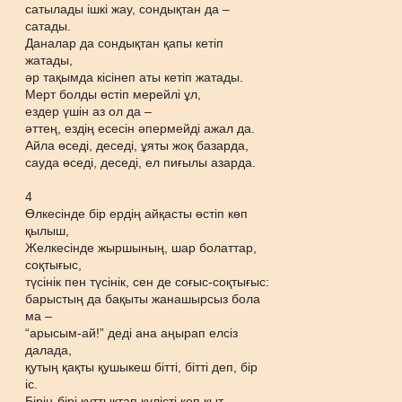
сатылады ішкі жау, сондықтан да –
сатады.
Даналар да сондықтан қапы кетіп
жатады,
әр тақымда кісінеп аты кетіп жатады.
Мерт болды өстіп мерейлі ұл,
ездер үшін аз ол да –
әттең, ездің есесін әпермейді ажал да.
Айла өседі, деседі, ұяты жоқ базарда,
сауда өседі, деседі, ел пиғылы азарда.
4
Өлкесінде бір ердің айқасты өстіп көп
қылыш,
Желкесінде жыршының, шар болаттар,
соқтығыс,
түсінік пен түсінік, сен де соғыс-соқтығыс:
барыстың да бақыты жанашырсыз бола
ма –
“арысым-ай!” деді ана аңырап елсіз
далада,
қутың қақты қушыкеш бітті, бітті деп, бір
іс.
Бірін-бірі құттықтап күлісті кеп қыт-