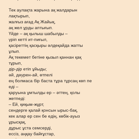
Тек аулақта жарына ақ жалдарын
лақтырып,
жалғыз ағад Ақ Жайық,
ақ жел ұрды аптығып.
Үйде – ақ қылыш шабылды –
үріп кетті ит-пиғыл,
қасіреттің қасқыры әлдеқайда жатты
ұлып.
Ақ текемет бетіне қызыл қаннан қақ
тұрып,
дір-дір етіп ұйыды;
әй, дәурен-ай, өтпелі
ең болмаса бір баста тұра тұрсаң көп пе
еді –
қаруына ұмтылды ер – әттең, қолы
жетпеді:
– Ей, қиқым-жұрт,
сендерге қалай қонсын ырыс-бақ,
кек алар ер сен бе едің, көбік-ауыз
ұрысқақ,
дұрыс ұста семсерді,
ессіз, аңқау байғұстар,