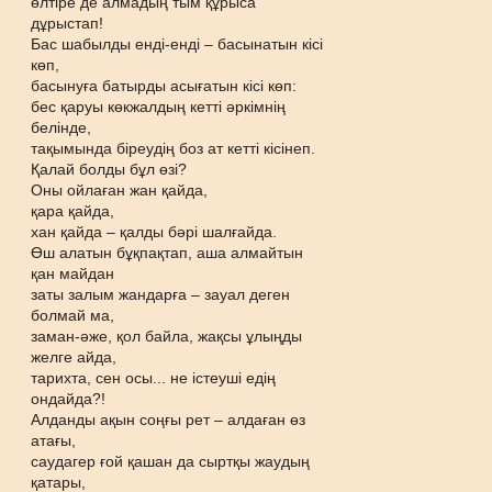
өлтіре де алмадың тым құрыса
дұрыстап!
Бас шабылды енді-енді – басынатын кісі
көп,
басынуға батырды асығатын кісі көп:
бес қаруы көкжалдың кетті әркімнің
белінде,
тақымында біреудің боз ат кетті кісінеп.
Қалай болды бұл өзі?
Оны ойлаған жан қайда,
қара қайда,
хан қайда – қалды бәрі шалғайда.
Өш алатын бұқпақтап, аша алмайтын
қан майдан
заты залым жандарға – зауал деген
болмай ма,
заман-әже, қол байла, жақсы ұлыңды
желге айда,
тарихта, сен осы... не істеуші едің
ондайда?!
Алданды ақын соңғы рет – алдаған өз
атағы,
саудагер ғой қашан да сыртқы жаудың
қатары,