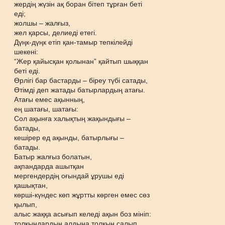
жердің жүзін ақ боран бітеп тұрған беті
еді;
жолшы – жалғыз,
жел қарсы, делиеді етегі.
Дүңк-дүңк етіп қан-тамыр тепкілейді
шекені:
“Жер қайысқан қолынан” қайтып шыққан
беті еді.
Өрлігі бар бастарды – біреу түбі сатады,
Өтімді деп жатады батырлардың атағы.
Атағы емес ақынның,
ең шатағы, шатағы:
Сол ақынға халықтың жақындығы –
батады,
кешірер ед ақынды, батырлығы –
батады.
Батыр жалғыз болатын,
ақпандарда ашытқан
мергендердің оғындай ұрушы еді
қашықтан,
көрші-күндес көп жұртты көрген емес сөз
қылып,
алыс жаққа асығып келеді ақын боз мініп:
толқындардың алдына толқын салып