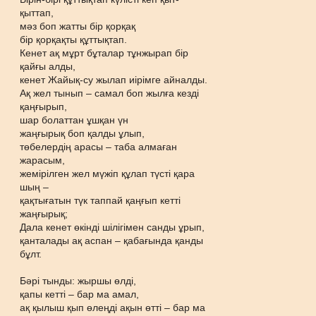
қыттап,
мәз боп жатты бір қорқақ
бір қорқақты құттықтап.
Кенет ақ мұрт бұталар тұнжырап бір
қайғы алды,
кенет Жайық-су жылап иірімге айналды.
Ақ жел тынып – самал боп жылға кезді
қаңғырып,
шар болаттан ұшқан үн
жаңғырық боп қалды ұлып,
төбелердің арасы – таба алмаған
жарасым,
жемірілген жел мүжіп құлап түсті қара
шың –
қақтығатын түк таппай қаңғып кетті
жаңғырық;
Дала кенет өкінді шілігімен санды ұрып,
қанталады ақ аспан – қабағында қанды
бұлт.
Бәрі тынды: жыршы өлді,
қапы кетті – бар ма амал,
ақ қылыш қып өлеңді ақын өтті – бар ма