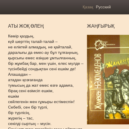
Қазақ
Русский
АТЫ ЖОҚ ӨЛЕҢ
ЖАҢҒЫРЫҚ
Көмір қаздың,
күй шерттің талай-талай –
не еліктей алмадың, не қайталай,
даралығы да емес-ау бұл тұлғаңның,
қырсығы емес өзіңше ұмтылғанның,
бір жұмбақ бар, мен үшін, елес мүлде –
түсінбейді сондықтан сені ешкім де!
Алашадан –
атадан қозғағанда
тумысың да жат емес өзге адамға,
бірақ сені өзімсіп ешкім,
ешкім
сөйлегенін мен ғұмыры естімеспін!
Себебі, сен бір түрлі,
бір түрлісің,
жүрегің – тас,
секілді сыртың – мүсін.