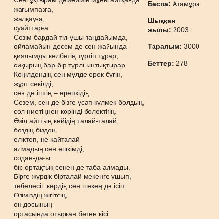
Сені ұқтырам демеймін мұны айтқанда
Баспа:
Атамұра
жағымпазға,
жалқауға,
Шыққан
суайттарға.
жылы:
2003
Сөзім бардай тіл-ұшы таңдайымда,
ойламайын десем де сен жайында –
Таралым:
3000
қиялымды келбетің түртіп тұрар,
Беттер:
278
сиқырың бар бір түрлі ынтықтырар.
Көңілдендің сен мүлде ерек бүгін,
жұрт секілді,
сен де іштің – өрепкідің.
Сезем, сен де бізге ұсап күлмек болдың,
сол ниетіңнен көрінді бөлектігің.
Әзіл айттың кейідің талай-талай,
бездің бізден,
еліктеп, не қайталай
алмадың сен ешкімді,
содан-дағы
бір ортақтық сенен де таба алмады.
Бірге жүрдік бірталай мекенге ұшып,
төбелесіп көрдің сен шекең де ісіп.
Өзіміздің жігітсің,
он досының
ортасында отырған бөтен кісі!