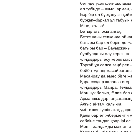
бетінде ұсақ шөп-шаламы
ал түбінде – ақыл, арман, 
Бәрібір ол бұрқануын қой
бұрқап–бұрқап ұл табуын 
Міне, халық!
Батыр аты осы айғақ:
Бетке қаны тепкенде ойна
батыры бар ел бәрін де ж
батыры бар – Бауыржаны 
бұлбұлдары өлу керек, не
ұл-қыздары өсу керек мас
Торғай ұя салса зеңбірек 
бейбіт күннің масайрағаны
Масайрау да емес бізге ж
Қара сөздер қаланса егер
ұл-қыздары Майра, Тельма
Мәншүк болып, Әлия боп 
Арманшылдар, аңсағаныңд
Алғыс айтам халыққа
үміт еткені үшін атақ-даңқт
Қаны бар ел жібермейтін ү
сәбиіне таңдап қояр ірі есі
Мен – халқымды мақтан е