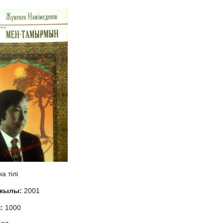
а тілі
 жылы:
2001
м:
1000