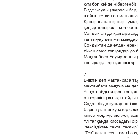
құм боп кейде жібергенбіз с
Бізде жаудың жарасы бар, ж
шайып кеткен ән мен аңыз 
Қоңыр шапан қоңыр тұмақ,
қоңыр топырақ – сол баяғы 
Сондықтан да қайғырмайд
таптық-ау деп мылжыңдар
Сондықтан да елден ерек
тіккен емес тапқандар да 
Мақтанбаса Бауыржанның
топыраққа тартқан шығар
7
Биікпін деп мақтанбаса та
мақтанбаса мықтымын де
Үн қатпайды қыран тапқан
ал көршінің қыт-қыттайды 
Содан бізде құстар өсті жет
бәрін туған инкубатор секіл
мінезі жоқ, құс иісі жоқ, жоқ
Ұл тапқанда хиссадағы бір
“тексіздіктен сақта, тағдыр”
“Тек” деген сөз – киелі сөз