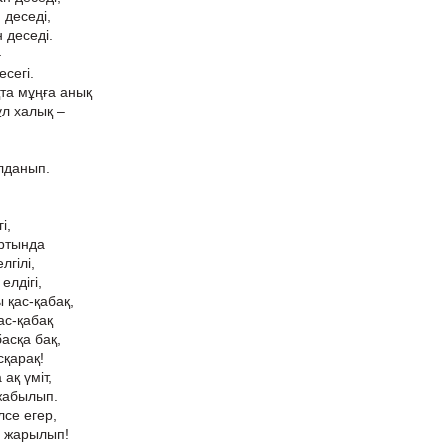
 деседі,
н деседі.
–
сегі.
та мұңға анық
ұл халық –
лданып.
і,
артында
гілі,
елдігі,
қас-қабақ,
ас-қабақ
басқа бақ,
сқарақ!
ақ үміт,
жабылып.
се егер,
н жарылып!