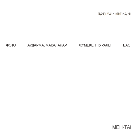
Іздеу үшін мәтінді ен
ФОТО
АУДАРМА, МАҚАЛАЛАР
ЖҰМЕКЕН ТУРАЛЫ
БАС
МЕН-Т