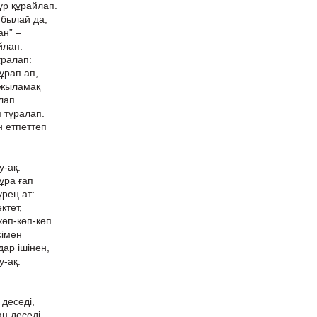
үр құрайлап.
 былай да,
ан” –
йлап.
ұралап:
ұрап ап,
 жыламақ
лап.
 тұралап.
 етпеттеп
у-ақ.
ұра ғап
үрең ат:
ктет,
көп-көп-көп.
сімен
ар ішінен,
-ақ.
 деседі,
н деседі,