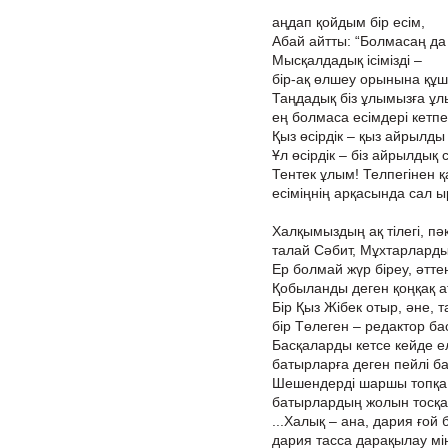
аңдап қойдым бір есім,
Абай айтты: “Болмасаң да 
Мысқалдадық ісімізді –
бір-ақ өлшеу орынына құш
Таңдадық біз ұлымызға ұлы
ең болмаса есімдері кетпе
Қыз өсірдік – қыз айрылды
Ұл өсірдік – біз айрылдық
Тентек ұлым! Телпегінен қ
есіміңнің арқасында сал ы
Халқымыздың ақ тілегі, пәк
талай Сәбит, Мұхтарларды 
Ер болмай жүр біреу, әттең
Қобыланды деген қоңқақ а
Бір Қыз Жібек отыр, әне, т
бір Төлеген – редактор ба
Басқаларды кетсе кейде е
батырларға деген пейлі ба
Шешендерді шаршы топқа
батырлардың жолын тосқан
...Халық – ана, дария ғой б
дария тасса дарақылау мін