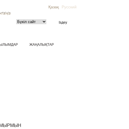
Қазақ
Русский
гізіңіз
ЫЛЫМДАР
ЖАҢАЛЫҚТАР
АМЫРМЫН