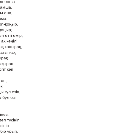
өп онша
дамша,
ы ана,
ама:
оп-қоңыр,
-қоңыр;
 өтті өмір,
ақ көңіл!
ақ топырақ,
атып-ақ,
ырақ
ақырап.
гіт көп
теп,
к.
ы гүл езіп,
бұл өзі,
незі.
п түсініп
сініп –
бір ұрып,