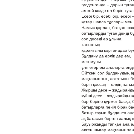
гүлденгенде – дарын туған
ал кей кезде ел бәрін туға
Есебі бір, есебі бір, есебі 
қатар шапса тұлпары мен е
Намыс қорлап, батқан шақ
батырларды туған дейді б
сол деседі ер ұлына
халықтың
қарайтыны кәрі анадай бұ
Бұлдану да ерлік дер ем,
мен мұны
үлгі етер ем аналарға ендіг
Өйткені сол бұлданудың 
мақтаныштың жататыны бел
бәрін қоссаң – елдің нағыз 
Жыршы десе – жадырайды 
күйші десе – жадырайды қ
бәр-бәріне құрмет басқа, 
батырларға пейіл бірақ ба
Батыр тауып бұлданса ана 
ақ батасын берген халық 
Бауыржанды тапқан ана өл
өлген шығар мақтанышта