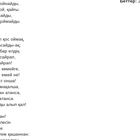
Беттер:
 ойнайды,
ой, қайғы.
майды,
қоймайды.
п қос оймақ,
асайды-ақ;
бар елдің
 сайрап,
айрап!
– көмейге,
 емей не!
ат онша!
 мақалша,
н атанса,
атанса.
ы алып қал!
ан!
лесін
м.
тем қашаннан: