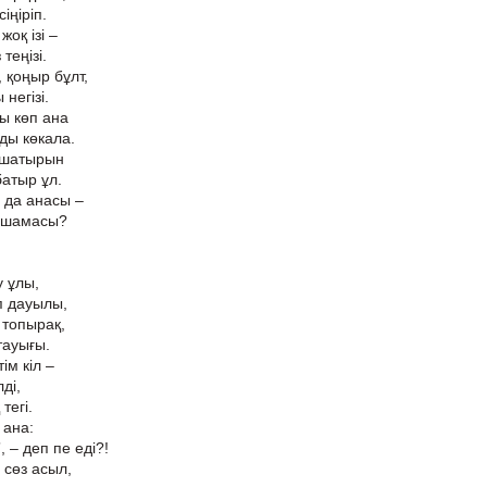
іңіріп.
оқ ізі –
теңізі.
 қоңыр бұлт,
негізі.
ы көп ана
ды көкала.
 шатырын
батыр ұл.
 да анасы –
, шамасы?
у ұлы,
п дауылы,
 топырақ,
тауығы.
ім кіл –
ді,
 тегі.
 ана:
, – деп пе еді?!
, сөз асыл,