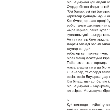
бір Бауыржан қой айдап ж
Сұңқар біткен бақытты ғой
“Өзі батыр, өзі тірі Бауырж
қариялар қуанады мұны о
Көк бұлақтар шаш өреді б
әрбір талын хақ нұрынан қ
жыра кернеп, сайға құлап
құлағаны үшін шыңды кінә
Ал тау жатыр бұлт арқалап
Жарты әлемді басып алған
таулар сондай,
төбелер көп, көп-көп-көп,
бірақ менің Алатауым біре
Табанымен жер тарпиды т
мама ағашта тағы да бір к
О, аналар, тектілерді төкпе
өссін, өссін Бауыржандар 
Кім біледі, шығар, бәлкім і
бір Бауыржан – Бауыржанд
ал әзірше Момышұлы біреу
6
Күй келгенде – күйші туған
күңіренгенде – жыршы туға