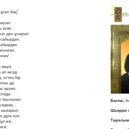
ұсап бақ”.
ақтап.
 есім,
сін деп ұсақтап.
 сабырдан,
 сабырдан.
ағынған,
рғаң!
 көңлі
ап келді,
, әттең бір
тпен де.
ас қалап,
спада.
л баспалап,
Баспа:
Ан
сқарақ.
 шығарып,
Шыққан
 дұға ғып,
Таралы
ұл өзі,
езі;