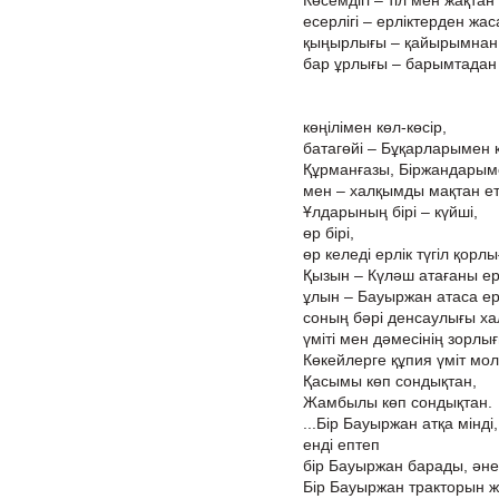
Көсемдігі – тіл мен жақтан
есерлігі – ерліктерден жас
қыңырлығы – қайырымнан
бар ұрлығы – барымтадан 
көңілімен көл-көсір,
батагөйі – Бұқарларымен 
Құрманғазы, Біржандарым
мен – халқымды мақтан е
Ұлдарының бірі – күйші,
өр бірі,
өр келеді ерлік түгіл қорлы
Қызын – Күләш атағаны ерл
ұлын – Бауыржан атаса ерл
соның бәрі денсаулығы ха
үміті мен дәмесінің зорлығ
Көкейлерге құпия үміт мол
Қасымы көп сондықтан,
Жамбылы көп сондықтан.
...Бір Бауыржан атқа мінді,
енді ептеп
бір Бауыржан барады, әне
Бір Бауыржан тракторын ж