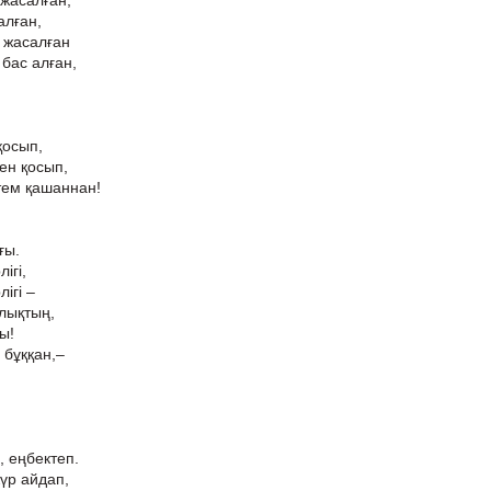
 жасалған,
алған,
 жасалған
бас алған,
қосып,
ен қосып,
тем қашаннан!
ғы.
ігі,
ігі –
лықтың,
ы!
 бұққан,–
, еңбектеп.
үр айдап,