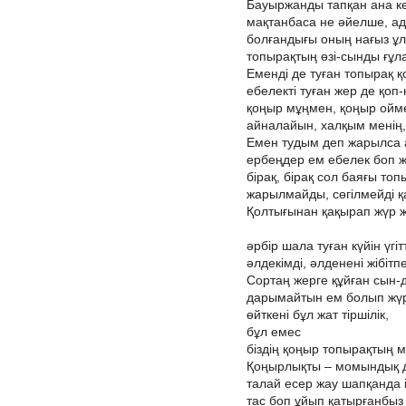
Бауыржанды тапқан ана к
мақтанбаса не әйелше, а
болғандығы оның нағыз ұл
топырақтың өзі-сынды ғұл
Еменді де туған топырақ қ
ебелекті туған жер де қоп
қоңыр мұңмен, қоңыр оймен
айналайын, халқым менің, 
Емен тудым деп жарылса 
ербеңдер ем ебелек боп ж
бірақ, бірақ сол баяғы топ
жарылмайды, сөгілмейді қ
Қолтығынан қақырап жүр жі
әрбір шала туған күйін үгіт
әлдекімді, әлденені жібітпе
Сортаң жерге құйған сын-д
дарымайтын ем болып жүр 
өйткені бұл жат тіршілік,
бұл емес
біздің қоңыр топырақтың мі
Қоңырлықты – момындық де
талай есер жау шапқанда і
тас боп ұйып қатырғанбыз 