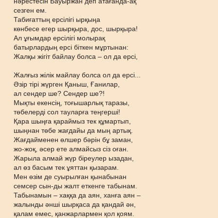
нәрестесін Бауыржан деп атағанда-ақ
сезген ем.
Табиғаттың ерсілігі ырқыңа
көнбесе егер шырқыра, дос, шырқыра!
Ал ұғымдар ерсілігі молырақ
батырлардың ерсі біткен мұртынан:
Жалқы жігіт байлау болса – ол да ерсі,
Жалғыз жілік майлау болса ол да ерсі...
Әзір тірі жүрген Қаныш, Ғанилар,
ал сендер ше? Сендер ше?!
Мықты екенсің, тоғышарлық таразы,
төбелерді сол тауларға теңгерші!
Қара шыңға қараймыз тек құмартып,
шыңнан төбе жағдайы да мың артық.
Жағдайменен өлшер бәрін бұ заман,
жо-жоқ, әсер ете алмайсыз сіз оған.
Жарыла алмай жүр біреулер ызадан,
ал өз басым тек ұяттан қызарам.
Мен өзім де суырылған қынабынан
семсер сын-ды жалт еткенге табынам.
Табынамын – хаққа да аян, ханға аян –
жалынды әнші шырқаса да қандай ән,
қалам емес, қанжарлармен қол қоям.