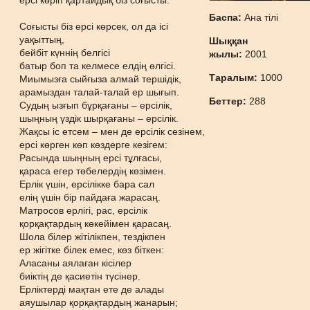
ерсі көріп қартайдық біз соғысты.
Баспа:
Ана тілі
Соғысты біз ерсі көрсек, ол да ісі
уақыттың,
Шыққан
бейбіт күннің белгісі
жылы:
2001
батыр боп та келмесе елдің өлгісі.
Таралым:
1000
Миымызға сыйғыза алмай тершідік,
арамыздан талай-талай ер шығып.
Беттер:
288
Судың ызғып бұрқағаны – ерсілік,
шыңның үздік шырқағаны – ерсілік.
Жақсы іс етсем – мен де ерсілік сезінем,
ерсі көрген көп көздерге кезігем:
Расында шыңның ерсі тұлғасы,
қараса егер төбелердің көзімен.
Ерлік үшін, ерсілікке бара сал
елің үшін бір пайдаға жарасаң.
Матросов ерлігі, рас, ерсілік
қорқақтардың көкейімен қарасаң.
Шола білер жітілікпен, тездікпен
ер жігітке білек емес, көз біткен:
Аласаны аялаған кісілер
биіктің де қасиетін түсінер.
Ерліктерді мақтан ете де алады
аяушылар қорқақтардың жанарын;