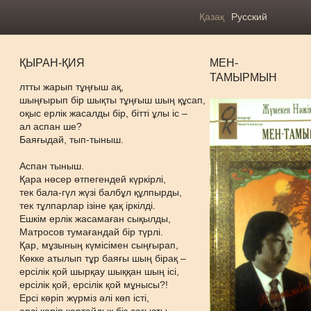
Қазақ
Русский
ҚЫРАН-ҚИЯ
МЕН-
ТАМЫРМЫН
лтты жарып тұңғыш ақ,
шыңғырып бір шықты тұңғыш шың құсап,
оқыс ерлік жасалды бір, бітті ұлы іс –
ал аспан ше?
Баяғыдай, тып-тыныш.
Аспан тыныш.
Қара нөсер өтпегендей күркірлі,
тек бала-гүл жүзі балбұл құлпырды,
тек тұлпарлар ізіне қақ іркілді.
Ешкім ерлік жасамаған сықылды,
Матросов тумағандай бір түрлі.
Қар, мұзының күмісімен сыңғырап,
Көкке атылып тұр баяғы шың бірақ –
ерсілік қой шырқау шыққан шың ісі,
ерсілік қой, ерсілік қой мұнысы?!
Ерсі көріп жүрміз әлі көп істі,