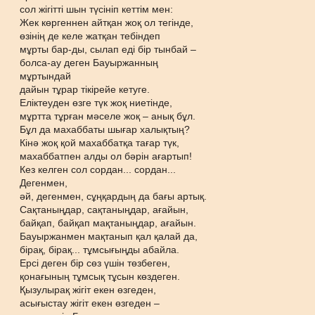
сол жігітті шын түсініп кеттім мен:
Жек көргеннен айтқан жоқ ол тегінде,
өзінің де келе жатқан тебіндеп
мұрты бар-ды, сылап еді бір тынбай –
болса-ау деген Бауыржанның
мұртындай
дайын тұрар тікірейе кетуге.
Еліктеуден өзге түк жоқ ниетінде,
мұртта тұрған мәселе жоқ – анық бұл.
Бұл да махаббаты шығар халықтың?
Кінә жоқ қой махаббатқа тағар түк,
махаббатпен алды ол бәрін ағартып!
Кез келген сол сордан... сордан...
Дегенмен,
әй, дегенмен, сұңқардың да бағы артық.
Сақтаныңдар, сақтаныңдар, ағайын,
байқап, байқап мақтаныңдар, ағайын.
Бауыржанмен мақтанып қал қалай да,
бірақ, бірақ... тұмсығыңды абайла.
Ерсі деген бір сөз үшін төзбеген,
қонағының тұмсық тұсын көздеген.
Қызулырақ жігіт екен өзгеден,
асығыстау жігіт екен өзгеден –