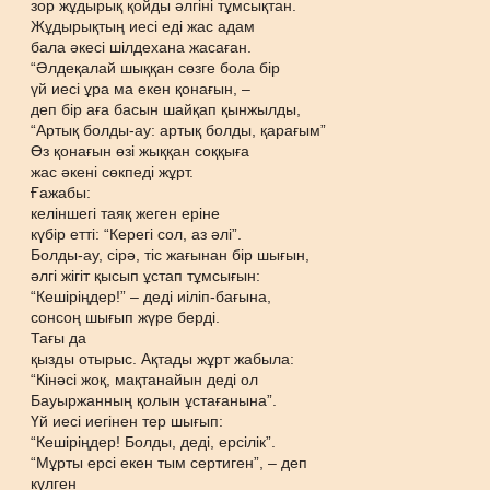
зор жұдырық қойды әлгіні тұмсықтан.
Жұдырықтың иесі еді жас адам
бала әкесі шілдехана жасаған.
“Әлдеқалай шыққан сөзге бола бір
үй иесі ұра ма екен қонағын, –
деп бір аға басын шайқап қынжылды,
“Артық болды-ау: артық болды, қарағым”
Өз қонағын өзі жыққан соққыға
жас әкені сөкпеді жұрт.
Ғажабы:
келіншегі таяқ жеген еріне
күбір етті: “Керегі сол, аз әлі”.
Болды-ау, сірә, тіс жағынан бір шығын,
әлгі жігіт қысып ұстап тұмсығын:
“Кешіріңдер!” – деді иіліп-бағына,
сонсоң шығып жүре берді.
Тағы да
қызды отырыс. Ақтады жұрт жабыла:
“Кінәсі жоқ, мақтанайын деді ол
Бауыржанның қолын ұстағанына”.
Үй иесі иегінен тер шығып:
“Кешіріңдер! Болды, деді, ерсілік”.
“Мұрты ерсі екен тым сертиген”, – деп
күлген