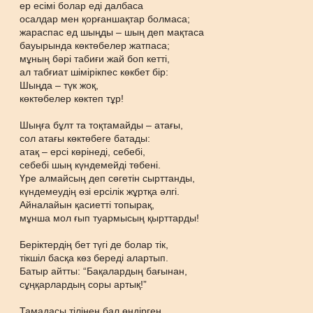
ер есімі болар еді далбаса
осалдар мен қорғаншақтар болмаса;
жараспас ед шыңды – шың деп мақтаса
бауырында көктөбелер жатпаса;
мұның бәрі табиғи жай боп кетті,
ал табғиат шімірікпес көкбет бір:
Шыңда – түк жоқ,
көктөбелер көктеп тұр!
Шыңға бұлт та тоқтамайды – атағы,
сол атағы көктөбеге батады:
атақ – ерсі көрінеді, себебі,
себебі шың күндемейді төбені.
Үре алмайсың деп сөгетін сырттанды,
күндемеудің өзі ерсілік жұртқа әлгі.
Айналайын қасиетті топырақ,
мұнша мол ғып туармысың қырттарды!
Беріктердің бет түгі де болар тік,
тікшіл басқа көз береді алартып.
Батыр айтты: “Бақалардың бағынан,
сұңқарлардың соры артық!”
Тамадасы тілінен бал өндірген