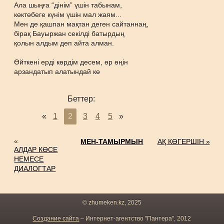
Ала шыңға “дінім” үшін табынам,
көктөбеге күнім үшін мал жаям...
Мен де қашпан мақтан деген сайтаннаң,
бірақ Бауыржан секілді батырдың
қолын алдым деп айта алман.
Өйткені ерді көрдім десем, өр өңін
арзандатып алатындай кө
Беттер:
«
1
2
3
4
5
»
«
МЕН-ТАМЫРМЫН
АҚ КӨГЕРШІН »
АЛДАР КӨСЕ
НЕМЕСЕ
ДИАЛОГТАР
© zhumeken.kz, 2025
Создание сайта
– Интернет-агентство "Пантера", 2012