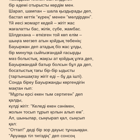
бір әдемі отырысты көрдім мен.
Шарап, шампан – шала қыздырады деп,
бастап кеттік “күрең” менен “мөлдірден”.
Үй иесі жомарт кедей – жігіт жас
жағалатты бас, жілік, сүбе, жамбас.
Шілдехана – өткізген той көп елім –
шыңға мегзеп атын қойдық төбенің:
Бауыржан деп атадық біз жас ұлды,
бір минутқа сыйғызғандай ғасырды
мәз болыстық, жақсы ат қойдық ұлға деп,
Бауыржандай батыр болсын бұл да деп,
босатыстық тағы бір-бір ыдысты
(тартыншақтау жігіт еді – бұ да ішті).
Сонда біреу Бауыржанды көргендігін
мақтан ғып:
“Мұрты ерсі екен тым сертиген” деп
қалды,
күлді жігіт: “Келеді екен сәнімен,
жолын тосып тұрып қолын алып ем”.
Ал, шынылар, сыңғырап қал, сыңсып
қал:
“Оттап!” деді бір зор дауыс тұншыққан.
“Аруаққа тіл тигіздің” деп сонсоң