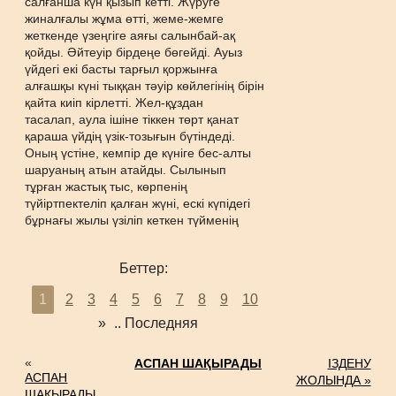
салғанша күн қызып кетті. Жүруге
жиналғалы жұма өтті, жеме-жемге
жеткенде үзеңгіге аяғы салынбай-ақ
қойды. Әйтеуір бірдеңе бөгейді. Ауыз
үйдегі екі басты тарғыл қоржынға
алғашқы күні тыққан тәуір көйлегінің бірін
қайта киіп кірлетті. Жел-құздан
тасалап, аула ішіне тіккен төрт қанат
қараша үйдің үзік-тозығын бүтіндеді.
Оның үстіне, кемпір де күніге бес-алты
шаруаның атын атайды. Сылынып
тұрған жастық тыс, көрпенің
түйіртпектеліп қалған жүні, ескі күпідегі
бұрнағы жылы үзіліп кеткен түйменің
Беттер:
1
2
3
4
5
6
7
8
9
10
»
..
Последняя
«
АСПАН ШАҚЫРАДЫ
ІЗДЕНУ
АСПАН
ЖОЛЫНДА »
ШАҚЫРАДЫ