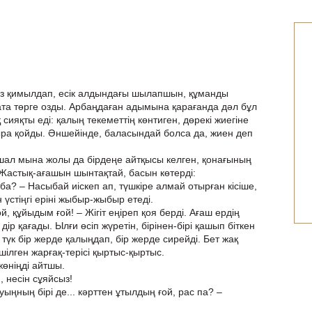
із қимылдап, есік алдындағы шылапшын, құманды
ата төрге озды. Арбаңдаған адымына қарағанда дәл бұл
 сияқты еді: қалың текеметтің көнтиген, дөрекі жиегіне
отыра қойды. Әншейінде, баласындай болса да, жиен деп
 шал мына жолы да бірдеңе айтқысы келген, қонағының
 Жастық-ағашын шынтақтай, басын көтерді:
ба? – Насыбай иіскеп ап, түшкіре алмай отырған кісіше,
 үстіңгі еріні жыбыр-жыбыр етеді.
, құйыдым ғой! – Жігіт еңіреп қоя берді. Ағаш ердің
дір қағады. Ылғи өсіп жүретін, бірінен-бірі қашып біткен
түк бір жерде қалыңдап, бір жерде сирейді. Бет жақ
шілген жарғақ-терісі қыртыс-қыртыс.
жөніңді айтшы.
 несін сұяйсыз!
уыңның бірі де... кәрттен ұтылдың ғой, рас па? –