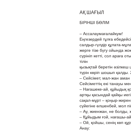
АҚ ШАҒЫЛ
БІРІНШІ БӨЛІМ
– Ассалаумағалайкум!
Еңгезердей тұлға ебедейс
салдыр-гүлдір құлата-мұл
жерге тізе бүгу ойында жоқ
сүрініп кетті, сол араға 
тілін
қызықтай беретін әзілкеш
түрін көріп шошып қалды.
– Сейсімет, мал-жан аман 
Сейсіметтің екі танауы мен
– Нағашеке-ай, құйыдық қой
артқы қасындай қайқы иегі 
сақал-мұрт – қоңыр-жирен 
сүйегіне өлшенбей, мол пі
– Ау, жиенжан, не болды, 
– Құйыдым ғой, нағашы-ай,
– Ой, қойшы, сенің көп құр
Анау: