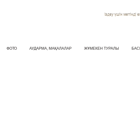
Іздеу үшін мәтінді ен
ФОТО
АУДАРМА, МАҚАЛАЛАР
ЖҰМЕКЕН ТУРАЛЫ
БАС