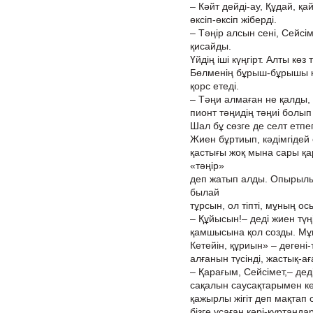
– Кәйт дейді-ау, Құдай, қ
өксіп-өксіп жіберді.
– Тәңір алсын сені, Сейсі
қисайды.
Үйдің іші күңгірт. Алты кө
Бөлменің бұрыш-бұрышы қа
қорс етеді.
– Тәңи алмаған не қалды, н
пионт тәңидің тәңиі болып
Шал бұ сөзге де селт етпег
Жиен бұртиып, кәдімгідей
қастығы жоқ мына сары қар
«тәңір»
деп жатып алды. Опырылып
былай
тұрсын, ол тіпті, мұның ос
– Құйысын!– деді жиен түңі
қамшысына қол созды. Мұн
Кетейін, құриын» – дегені-
алғанын түсінді, жастық-а
– Қарағым, Сейсімет,– дед
сақалын саусақтарымен кез
қажырлы жігіт деп мақтап 
бізге ұсаған кәрі-құртаңд