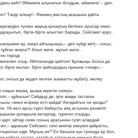
айдағы кәйт! Әймияға алынатын болдым, әймияға! – деп,
мет! Тәңір алғыр!– Әжекең жастық-ағашына қайта
з терезеден түскен жарық қонақтың бетінен ауысар емес.
рауытып, бірте-бірте алыстап барады. Сейсімет қорс-
ағашеке-ау, өзіңіз айтыңызшы,– деп күйді жігіт,– соғыс,
 тұйған жоқпа?! Алып жати, жұтып жати...
ен тәрізді.
 өкпелеп отыр. Өйтпегенде қайтсін! Қалжыңы болса да
т бірге жылап, бірге қайғырудың орнына «тәңір»,
, онсыз да жүдеп келген азаматты жұбату, желеу
ы сиқын мазақ, қызық көретін сияқты.
ліп,– құйысын! Сөйдеді де, ірге жаққа тастаған
ысы «мені есіркер есті қайда! Аялдайтын не қалды?
тін. Үй иесі арсы-гүрсі байғұсты аяқ астынан ренжітіп
ғашынан қопарыла көтерілді, түрегеп отырды.
і қарт, айтар сөзін соның арасынан сүзіп алардай
іп,– қарағым Сейсімет, сені кемпір екеуміз қайратты,
отыратын едік. Мұның не? Ел басына күн туғанда ер боп,
арға қайрат тастап, қатайып аттанудың орнына бала