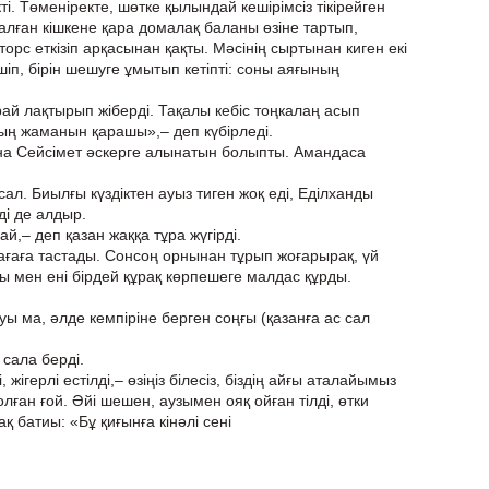
үкті. Төменіректе, шөтке қылындай кешірімсіз тікірейген
алған кішкене қара домалақ баланы өзіне тартып,
-торс еткізіп арқасынан қақты. Мәсінің сыртынан киген екі
шіп, бірін шешуге ұмытып кетіпті: соны аяғының
арай лақтырып жіберді. Тақалы кебіс тоңкалаң асып
ның жаманын қарашы»,– деп күбірледі.
ына Сейсімет әскерге алынатын болыпты. Амандаса
ал. Биылғы күздіктен ауыз тиген жоқ еді, Еділханды
ді де алдыр.
й,– деп қазан жаққа тұра жүгірді.
сағаға тастады. Сонсоң орнынан тұрып жоғарырақ, үй
ы мен ені бірдей құрақ көрпешеге малдас құрды.
ы ма, әлде кемпіріне берген соңғы (қазанға ас сал
 сала берді.
жігерлі естілді,– өзіңіз білесіз, біздің айғы аталайымыз
лған ғой. Әйі шешен, аузымен ояқ ойған тілді, өтки
қ батиы: «Бұ қиғынға кінәлі сені