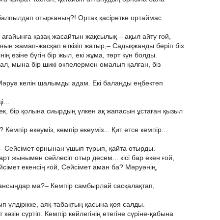
 балпылдап отырғаның?! Ортақ қасіретке ортаймас
 ағайынға қазақ жасайтын жақсылық – ақыл айту ғой,
ғын жамап-жасқап өткізіп жатыр,– Садықжанды беріп біз
ің өзіне бүгін бір жыл, екі жұма, төрт күн болды.
ал, мына бір шикі өкпелермен омалып қалған, біз
Мәруә келін шалымды адам. Екі балаңды еңбектеп
...
ек, бір қолына сиырдың үлкен ақ жапасын ұстаған қызыл
Кемпір екеуміз, кемпір екеуміз... Қит етсе кемпір...
 – Сейсімет орнынан ұшып тұрып, қайта отырды.
т жынымен сөйлесіп отыр десем... кісі бар екен ғой,
йсімет екенсің ғой, Сейсімет аман ба? Мәруәнің,
мансыңдар ма?– Кемпір самбырлай сасқалақтап,
 үлдірікке, аяқ-табақтың қасына қоя салды.
 көзін сүртіп. Кемпір көйлегінің етегіне сүріне-қабына