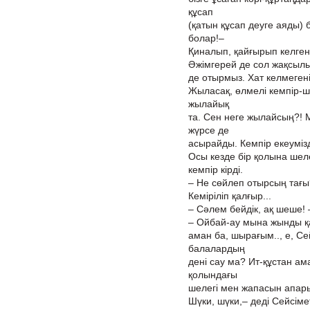
құсап
(қатын құсап деуге аяды)
болар!–
Қиналып, қайғырып келген
Әжімгерей де сол жақсылы
де отырмыз. Хат келмегенін
Жыласақ, өлмелі кемпір-ш
жылайық
та. Сен неге жылайсың?! 
жүрсе де
асырайды. Кемпір екеумізді
Осы кезде бір қолына шел
кемпір кірді.
– Не сөйлеп отырсың тағы? 
Кеміріліп қалғыр...
– Сәлем бейдік, ақ шеше!
– Ойбай-ау мына жынды қар
аман ба, шырағым.., е, Се
балалардың
дені сау ма? Ит-құстан а
қолындағы
шелегі мен жапасын апарып
Шүки, шүки,– деді Сейсімет