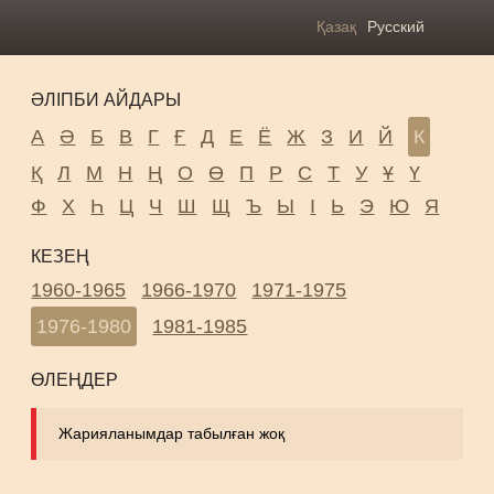
Қазақ
Русский
ӘЛІПБИ АЙДАРЫ
А
Ә
Б
В
Г
Ғ
Д
Е
Ё
Ж
З
И
Й
К
Қ
Л
М
Н
Ң
О
Ө
П
Р
С
Т
У
Ұ
Ү
Ф
Х
Һ
Ц
Ч
Ш
Щ
Ъ
Ы
І
Ь
Э
Ю
Я
КЕЗЕҢ
1960-1965
1966-1970
1971-1975
1976-1980
1981-1985
ӨЛЕҢДЕР
Жарияланымдар табылған жоқ