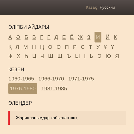
Қазақ
Русский
ӘЛІПБИ АЙДАРЫ
А
Ә
Б
В
Г
Ғ
Д
Е
Ё
Ж
З
И
Й
К
Қ
Л
М
Н
Ң
О
Ө
П
Р
С
Т
У
Ұ
Ү
Ф
Х
Һ
Ц
Ч
Ш
Щ
Ъ
Ы
І
Ь
Э
Ю
Я
КЕЗЕҢ
1960-1965
1966-1970
1971-1975
1976-1980
1981-1985
ӨЛЕҢДЕР
Жарияланымдар табылған жоқ