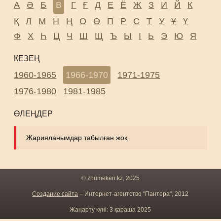
А
Ә
Б
В
Г
Ғ
Д
Е
Ё
Ж
З
И
Й
К
Қ
Л
М
Н
Ң
О
Ө
П
Р
С
Т
У
Ұ
Ү
Ф
Х
Һ
Ц
Ч
Ш
Щ
Ъ
Ы
І
Ь
Э
Ю
Я
КЕЗЕҢ
1960-1965
1966-1970
1971-1975
1976-1980
1981-1985
ӨЛЕҢДЕР
Жарияланымдар табылған жоқ
© zhumeken.kz, 2025
Создание сайта
– Интернет-агентство "Пантера", 2012
Жаңарту күні: 3 қараша 2025