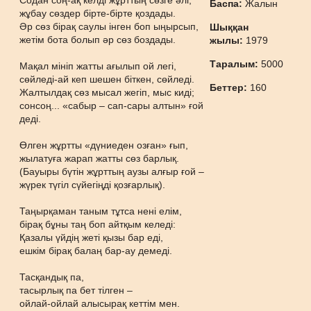
Содан соң-ақ келді жұрттың сөзге әлі,
Баспа:
Жалын
жұбау сөздер бірте-бірте қоздады.
Әр сөз бірақ саулы інген боп ыңырсып,
Шыққан
жетім бота болып әр сөз боздады.
жылы:
1979
Таралым:
5000
Мақал мініп жатты ағылып ой легі,
сөйледі-ай кеп шешен біткен, сөйледі.
Беттер:
160
Жалтылдақ сөз мысал жегіп, мыс киді;
сонсоң... «сабыр – сап-сары алтын» ғой
деді.
Өлген жұртты «дүниеден озған» ғып,
жылатуға жарап жатты сөз барлық.
(Бауыры бүтін жұрттың аузы алғыр ғой –
жүрек түгіл сүйегіңді қозғарлық).
Таңырқаман таным тұтса нені елім,
бірақ бұны таң боп айтқым келеді:
Қазалы үйдің жеті қызы бар еді,
ешкім бірақ балаң бар-ау демеді.
Тасқандық па,
тасырлық па бет тілген –
ойлай-ойлай алысырақ кеттім мен.