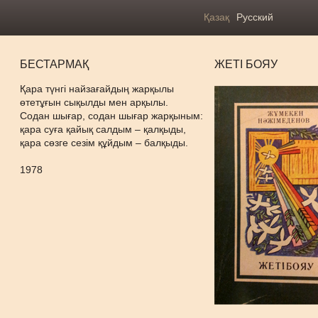
Қазақ
Русский
БЕСТАРМАҚ
ЖЕТІ БОЯУ
Қара түнгі найзағайдың жарқылы
өтетұғын сықылды мен арқылы.
Содан шығар, содан шығар жарқыным:
қара суға қайық салдым – қалқыды,
қара сөзге сезім құйдым – балқыды.
1978