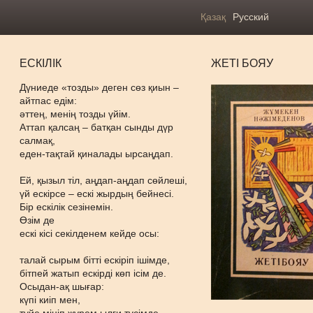
Қазақ
Русский
ЕСКІЛІК
ЖЕТІ БОЯУ
Дүниеде «тозды» деген сөз қиын –
айтпас едім:
әттең, менің тозды үйім.
Аттап қалсаң – батқан сынды дүр
салмақ,
еден-тақтай қиналады ырсаңдап.
Ей, қызыл тіл, аңдап-аңдап сөйлеші,
үй ескірсе – ескі жырдың бейнесі.
Бір ескілік сезінемін.
Өзім де
ескі кісі секілденем кейде осы:
талай сырым бітті ескіріп ішімде,
бітпей жатып ескірді көп ісім де.
Осыдан-ақ шығар:
күпі киіп мен,