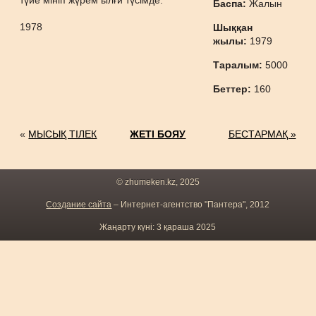
түйе мініп жүрем ылғи түсімде.
Баспа:
Жалын
1978
Шыққан
жылы:
1979
Таралым:
5000
Беттер:
160
«
МЫСЫҚ ТІЛЕК
ЖЕТІ БОЯУ
БЕСТАРМАҚ »
© zhumeken.kz, 2025
Создание сайта
– Интернет-агентство "Пантера", 2012
Жаңарту күні: 3 қараша 2025