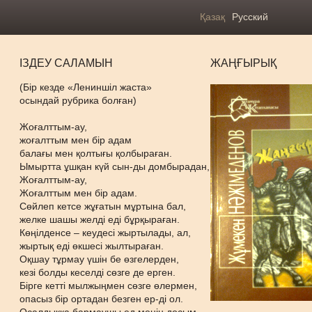
Қазақ
Русский
ІЗДЕУ САЛАМЫН
ЖАҢҒЫРЫҚ
(Бір кезде «Лениншіл жаста»
осындай рубрика болған)
Жоғалттым-ау,
жоғалттым мен бір адам
балағы мен қолтығы қолбыраған.
Ымыртта ұшқан күй сын-ды домбырадан,
Жоғалттым-ау,
Жоғалттым мен бір адам.
Сөйлеп кетсе жұғатын мұртына бал,
желке шашы желді еді бұрқыраған.
Көңілденсе – кеудесі жыртылады, ал,
жыртық еді өкшесі жылтыраған.
Оқшау тұрмау үшін бе өзгелерден,
кезі болды кеселді сөзге де ерген.
Бірге кетті мылжыңмен сөзге өлермен,
опасыз бір ортадан безген ер-ді ол.