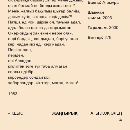
Осалдыққа бармаушы ед менің досым,
Баспа:
Атамұра
осал болмай не болды жеңілгесін?
Менің жалғыз бақытым шығар бәлкім,
Шыққан
досым түгіл, сатпаса көңілдесім?!
жылы:
2003
Патша еді ғой, шіркін ол, тағына адал,
адал болса патша да жарымаған
Таралым:
3000
Өнер-ойдың хақ еккен нәрін оған,
Беттер:
278
нәрі бардың, сондықтан, бәрі ұнаған –
кәрі надан кісі еді, кәрі надан.
Періштеден,
періден,
әрі Алладан
ізгіліктен өзге түк таба алмаған
сорлы еді бір,
көрсеңдер сондай кісі
хабарлаңдар, жігіттер, маған, маған!
1983
«
КЕБІС
ЖАҢҒЫРЫҚ
АТЫ ЖОҚ ӨЛЕҢ
»