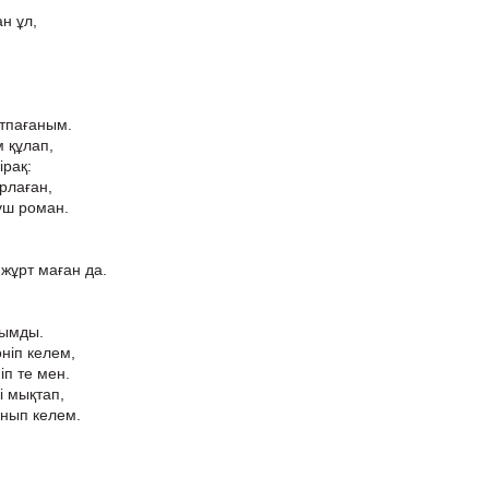
ан ұл,
ртпағаным.
 құлап,
ірақ:
рлаған,
үш роман.
 жұрт маған да.
ғымды.
ніп келем,
ніп те мен.
і мықтап,
нып келем.