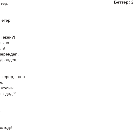
Беттер:
етер.
 өтер.
і екен?!
нына
ен! –
зереңдеп,
ді өңдеп,
з ерер,– деп.
і,
р жолын
 іздеді?
.
етеді!