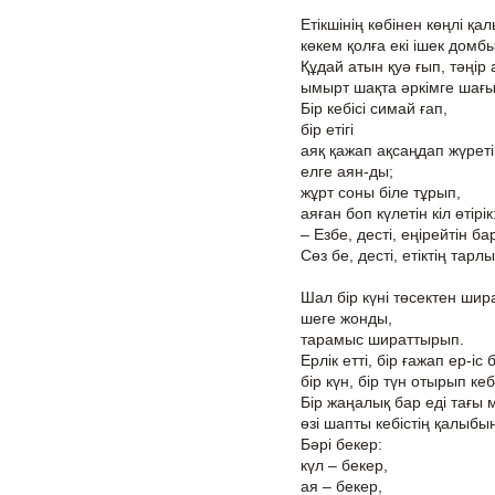
Етікшінің көбінен көңлі қал
көкем қолға екі ішек домб
Құдай атын қуә ғып, тәңір
ымырт шақта әркімге шағ
Бір кебісі симай ғап,
бір етігі
аяқ қажап ақсаңдап жүреті
елге аян-ды;
жұрт соны біле тұрып,
аяған боп күлетін кіл өтірік
– Езбе, десті, еңірейтін б
Сөз бе, десті, етіктің тарл
Шал бір күні төсектен шир
шеге жонды,
тарамыс шираттырып.
Ерлік етті, бір ғажап ер-іс бі
бір күн, бір түн отырып кебіс
Бір жаңалық бар еді тағы 
өзі шапты кебістің қалыбын
Бәрі бекер:
күл – бекер,
ая – бекер,