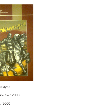
тамұра
 жылы:
2003
м:
3000