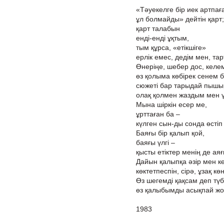
«Тәуекелге бір иек артпағ
ұл болмайды» дейтін қарт;
қарт талабын
енді-енді ұқтым,
тым құрса, «етікшіге»
ерлік емес, дедім мен, та
Өнеріңе, шебер дос, келем
өз қолыма көбірек сенем б
сюжеті бар тарыдай пышы
олақ қолмен жаздым мен 
Мына шіркін есер ме,
ұрттаған ба –
күлген сын-ды сонда өстіп
Баяғы бір қалып қой,
баяғы үлгі –
қысты етіктер менің де ая
Дайын қалыпқа әзір мен кө
көктетпеспін, сірә, ұзақ кө
Өз шегемді қақсам деп түб
өз қалыбымды асықпай жо
1983