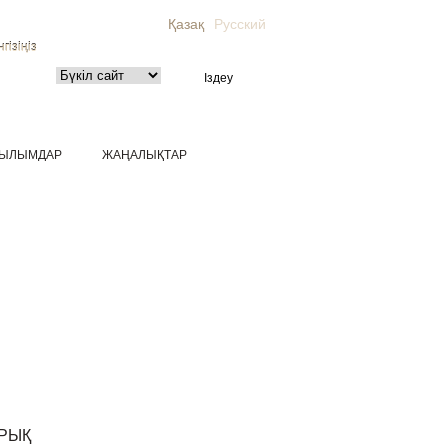
Қазақ
Русский
гізіңіз
ЫЛЫМДАР
ЖАҢАЛЫҚТАР
РЫҚ