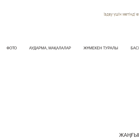
Іздеу үшін мәтінді ен
ФОТО
АУДАРМА, МАҚАЛАЛАР
ЖҰМЕКЕН ТУРАЛЫ
БАС
ЖАҢҒЫ