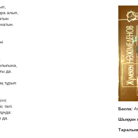
ып,
ыра алып,
 атын
ынатын.
ні
:
арлығына,
ығы да.
ақ тұрып
тті:
 тікті.
Баспа:
А
мұнда:
 да.
Шыққан
Таралы