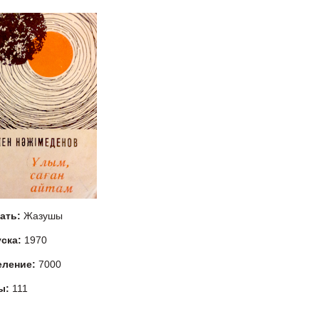
тать:
Жазушы
уска:
1970
еление:
7000
ы:
111