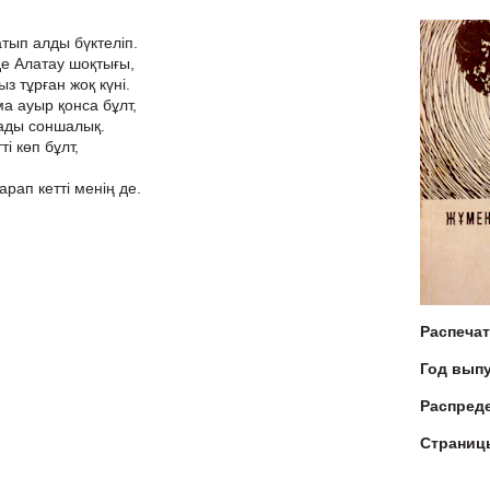
тып алды бүктеліп.
е Алатау шоқтығы,
з тұрған жоқ күні.
а ауыр қонса бұлт,
нады соншалық.
ті көп бұлт,
рап кетті менің де.
Распеча
Год вып
Распред
Страниц