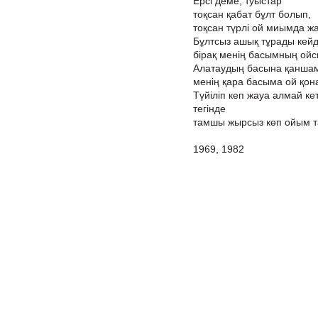
Ерсі деме, туыстар
тоқсан қабат бұлт болып,
тоқсан түрлі ой миымда жа
Бұлтсыз ашық тұрады кейд
бірақ менің басымның ойсы
Алатаудың басына қаншам
менің қара басыма ой қо
Түйіліп кеп жауа алмай кет
тегінде
тамшы жырсыз көп ойым та
1969, 1982