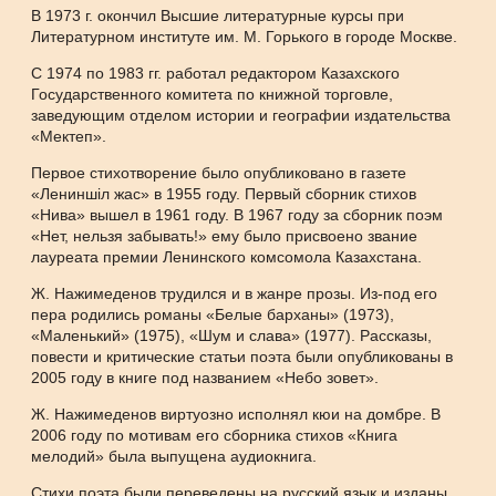
В 1973 г. окончил Высшие литературные курсы при
Литературном институте им. М. Горького в городе Москве.
С 1974 по 1983 гг. работал редактором Казахского
Государственного комитета по книжной торговле,
заведующим отделом истории и географии издательства
«Мектеп».
Первое стихотворение было опубликовано в газете
«Лениншіл жас» в 1955 году. Первый сборник стихов
«Нива» вышел в 1961 году. В 1967 году за сборник поэм
«Нет, нельзя забывать!» ему было присвоено звание
лауреата премии Ленинского комсомола Казахстана.
Ж. Нажимеденов трудился и в жанре прозы. Из-под его
пера родились романы «Белые барханы» (1973),
«Маленький» (1975), «Шум и слава» (1977). Рассказы,
повести и критические статьи поэта были опубликованы в
2005 году в книге под названием «Небо зовет».
Ж. Нажимеденов виртуозно исполнял кюи на домбре. В
2006 году по мотивам его сборника стихов «Книга
мелодий» была выпущена аудиокнига.
Стихи поэта были переведены на русский язык и изданы