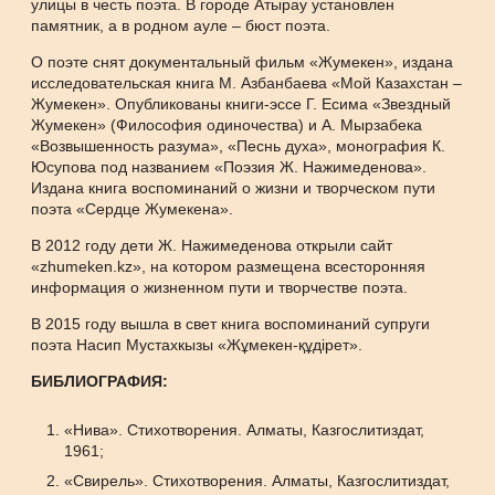
улицы в честь поэта. В городе Атырау установлен
памятник, а в родном ауле – бюст поэта.
О поэте снят документальный фильм «Жумекен», издана
исследовательская книга М. Азбанбаева «Мой Казахстан –
Жумекен». Опубликованы книги-эссе Г. Есима «Звездный
Жумекен» (Философия одиночества) и А. Мырзабека
«Возвышенность разума», «Песнь духа», монография К.
Юсупова под названием «Поэзия Ж. Нажимеденова».
Издана книга воспоминаний о жизни и творческом пути
поэта «Сердце Жумекена».
В 2012 году дети Ж. Нажимеденова открыли сайт
«zhumeken.kz», на котором размещена всесторонняя
информация о жизненном пути и творчестве поэта.
В 2015 году вышла в свет книга воспоминаний супруги
поэта Насип Мустахкызы «Жұмекен-құдірет».
БИБЛИОГРАФИЯ:
«Нива». Стихотворения. Алматы, Казгослитиздат,
1961;
«Свирель». Стихотворения. Алматы, Казгослитиздат,