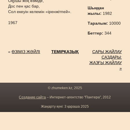
Оқушы жоқ өзімде,
Дос пен қас бар,
Шыққан
Сол екеуін келемін «іренжітпей».
жылы:
1982
1967
Таралым:
10000
Беттер:
344
«
ӨЗІМІЗ ЖӘЙЛІ
ТЕМІРҚАЗЫҚ
САРЫ ЖАЙЛАУ
САЗДАРЫ:
ЖАЗҒЫ ЖАЙЛАУ
»
© zhumeken.kz, 2025
Создание сайта
– Интернет-агентство "Пантера", 2012
Жаңарту күні: 3 қараша 2025