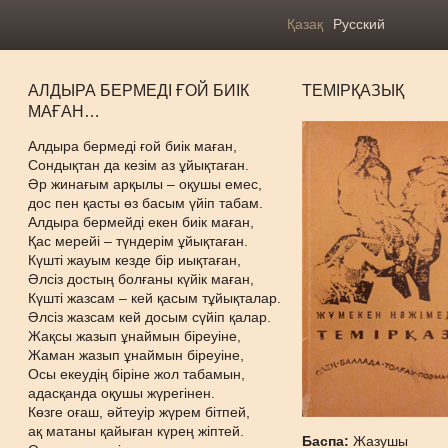
Қазақ
Русский
АЛДЫРА БЕРМЕДІ ҒОЙ БИІК
ТЕМІРҚАЗЫҚ
МАҒАН…
Алдыра бермеді ғой биік маған,
Сондықтан да кезім аз ұйықтаған.
Әр жинағым арқылы – оқушы емес,
дос пен қасты өз басым үйіп табам.
Алдыра бермейді екен биік маған,
Қас мерейі – түндерім ұйықтаған.
Күшті жауым кезде бір иықтаған,
Әлсіз достың болғаны күйік маған,
Күшті жазсам – кей қасым тұйықталар.
Әлсіз жазсам кей досым сүйіп қалар.
Жақсы жазып ұнаймын біреуіне,
Жаман жазып ұнаймын біреуіне,
Осы екеудің біріне жол табамын,
адасқанда оқушы жүрегінен.
Көзге оғаш, әйтеуір жүрем бітпей,
ақ матаны қайыған күрең жіптей.
Баспа:
Жазушы