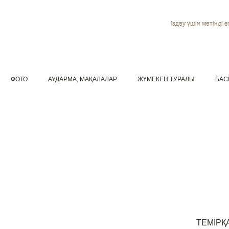
Іздеу үшін мәтінді ен
ФОТО
АУДАРМА, МАҚАЛАЛАР
ЖҰМЕКЕН ТУРАЛЫ
БАС
ТЕМІРҚ