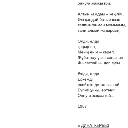
оянуға жақсы ғой.
Алтын қамдам – көңілім,
Әлі қандай батыр шын, –
талпынғанмен момыным,
тани алмай жатырсың.
Әлди, әлди
қоңыр ән,
Менің әнім – керегі.
Жұбатпау үшін соңынан
Жылатпайын деп едім.
Әлди, әлди
Еркемді
есейтсін де тапсын ой.
Бүгінгі ұйқы, ертеңгі
Оянуға жақсы ғой...
1967
«
ДИНА: КЕРБЕЗ