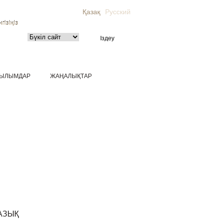
Қазақ
Русский
гізіңіз
ЫЛЫМДАР
ЖАҢАЛЫҚТАР
АЗЫҚ