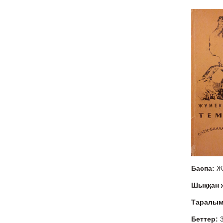
Баспа:
Ж
Шыққан
Таралы
Беттер: