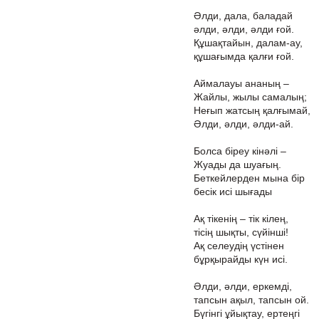
Әлди, дала, баладай
әлди, әлди, әлди ғой.
Құшақтайын, далам-ау,
құшағымда қалғи ғой.
Аймалауы ананың –
Жайлы, жылы самалың;
Неғып жатсың қалғымай,
Әлди, әлди, әлди-ай.
Болса біреу кінәлі –
Жуады да шуағың.
Беткейлерден мына бір
бесік исі шығады
Ақ тікенің – тік кілең,
тісің шықты, сүйінші!
Ақ селеудің үстінен
бұрқырайды күн исі.
Әлди, әлди, еркемді,
тапсын ақыл, тапсын ой.
Бүгінгі ұйықтау, ертеңгі