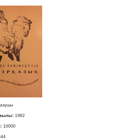
азушы
 жылы:
1982
м:
10000
344