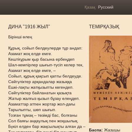
Қазақ
Русский
ДИНА "1916 ЖЫЛ"
ТЕМІРҚАЗЫҚ
Бірінші өлең
Құрық, сойыл белдеулерде тұр андап:
Азамат жоқ елде емге.
Кештіғұрым қыр басына ербеңдеп
Шал-кемпірлер шығып-түсіп келер тек,
Азамат жоқ елде емге, –
Сойыл, құрық қақсып қапты белдеуде.
Сәйгүліктер арқандалар жазыққа
Ешкі-лақты жатқызыпты көгендеп.
Сәйгүліктер байланатын қазықта
Жатыр жалғыз қызыл бұзау елеңдеп.
Азаматтар атпен жортар жол-дағы
Тарылыпты, шөп шығып.
Тозған тұмақ – төзімді бас, болғаны
Сол баяғы аңқаулық пен жоқшылық.
Бүкіл елден бар жақсылықты алған да –
Баспа:
Жазушы