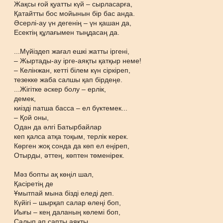
Жақсы ғой қуатты күй – сырласарға,
Қатайтты бос мойынын бір бас анда.
Әсерлі-ау үн дегенің – үн қашан да,
Есектің құлағымен тыңдасаң да.
...Мүйіздеп жағал ешкі жатты іргені,
– Жыртады-ау ірге-аяқты қатқыр неме!
– Келінжан, кетті білем күн сіркіреп,
тезекке жаба салшы қап бірдеңе.
...Жігітке әскер болу – ерлік,
демек,
киізді патша басса – ел бүктемек...
– Қой оны,
Одан да әлгі Батырбайлар
кеп қалса атқа тоқым, терлік керек.
Көрген жоқ сонда да көп ел еңіреп,
Отырды, әттең, көптен төменірек.
Мәз бопты ақ көңіл шал,
Қасіретің де
Ұмытпай мына бізді еледі деп.
Күйігі – шырқап салар өлеңі боп,
Иығы – кең даланың көлемі боп,
Салып ап сапты аяқты,