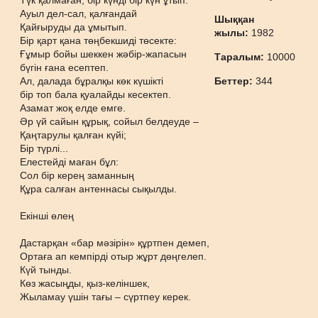
Түк қалмаған, бір күнді бір күн ұтып.
Ауыл дел-сал, қалғандай
Шыққан
Қайғыруды да ұмытып.
жылы:
1982
Бір қарт қана төңбекшиді төсекте:
Ғұмыр бойы шеккен жәбір-жапасын
Таралым:
10000
бүгін ғана есептеп.
Ал, далада бұралқы көк күшікті
Беттер:
344
бір топ бала қуалайды кесектеп.
Азамат жоқ елде емге.
Әр үй сайын құрық, сойыл белдеуде –
Қаңтарулы қалған күйі;
Бір түрлі...
Елестейді маған бұл:
Сол бір керең заманның
Құра салған антеннасы сықылды.
Екінші өлең
Дастарқан «бар мәзірін» құртпен демеп,
Ортаға ап кемпірді отыр жұрт дөңгелеп.
Күй тынды.
Көз жасыңды, қыз-келіншек,
Жыламау үшін тағы – сүртпеу керек.