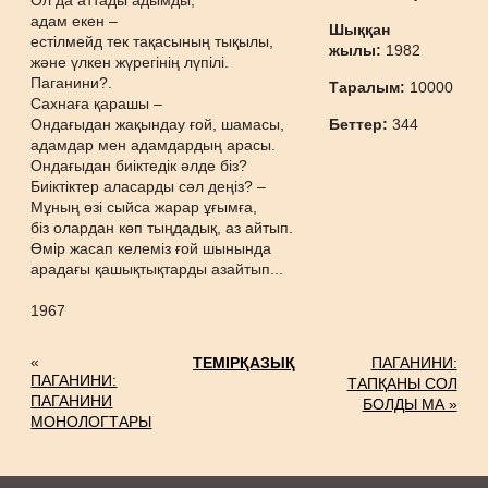
Ол да аттады адымды,
адам екен –
Шыққан
естілмейд тек тақасының тықылы,
жылы:
1982
және үлкен жүрегінің лүпілі.
Паганини?.
Таралым:
10000
Сахнаға қарашы –
Ондағыдан жақындау ғой, шамасы,
Беттер:
344
адамдар мен адамдардың арасы.
Ондағыдан биіктедік әлде біз?
Биіктіктер аласарды сәл деңіз? –
Мұның өзі сыйса жарар ұғымға,
біз олардан көп тыңдадық, аз айтып.
Өмір жасап келеміз ғой шынында
арадағы қашықтықтарды азайтып...
1967
«
ТЕМІРҚАЗЫҚ
ПАГАНИНИ:
ПАГАНИНИ:
ТАПҚАНЫ СОЛ
ПАГАНИНИ
БОЛДЫ МА »
МОНОЛОГТАРЫ