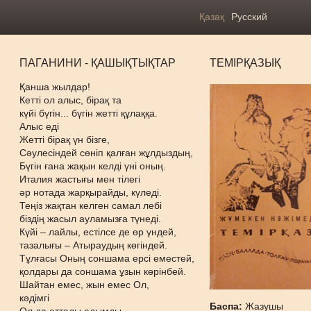
Қазақ
Русский
ПАГАНИНИ - ҚАШЫҚТЫҚТАР
ТЕМІРҚАЗЫҚ
Қанша жылдар!
Кетті ол алыс, бірақ та
күйі бүгін... бүгін жетті құлаққа.
Алыс еді
Жетті бірақ үн бізге,
Сәулесіндей сөніп қалған жұлдыздың,
Бүгін ғана жақын келді үні оның.
Италия жастығы мен тілегі
әр нотада жарқырайды, күледі.
Теңіз жақтан келген самал лебі
біздің жасыл ауламызға түнеді.
Күйі – лайлы, естілсе де өр үндей,
тазалығы – Атыраудың көгіндей.
Тұлғасы Оның соншама ерсі еместей,
қолдары да соншама ұзын көрінбей.
Шайтан емес, жын емес Ол,
кәдімгі
Баспа:
Жазушы