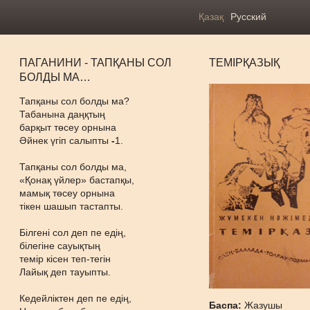
Қазақ
Русский
ПАГАНИНИ - ТАПҚАНЫ СОЛ
ТЕМІРҚАЗЫҚ
БОЛДЫ МА…
Тапқаны сол болды ма?
Табанына даңқтың
барқыт төсеу орнына
Әйнек үгіп салыпты
-
1.
Тапқаны сол болды ма,
«Қонақ үйлер» бастапқы,
мамық төсеу орнына
тікен шашып тастапты.
Білгені сол деп пе едің,
білегіне сауықтың
темір кісен теп-тегін
Лайық деп тауыпты.
Кедейліктен деп пе едің,
Баспа:
Жазушы