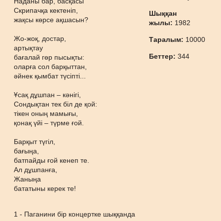
Наданы бар, басқасы
Скрипачқа кектеніп,
Шыққан
жақсы көрсе ақшасын?
жылы:
1982
Жо-жоқ, достар,
Таралым:
10000
артықтау
Беттер:
344
бағалай гөр пысықты:
оларға сол барқыттан,
әйнек қымбат түсіпті...
Ұсақ дұшпан – кәнігі,
Сондықтан тек біл де қой:
тікен оның мамығы,
қонақ үйі – түрме ғой.
Барқыт түгіл,
бағыңа,
батпайды ғой кенеп те.
Ал дұшпанға,
Жаныңа
бататыны керек те!
1 - Паганини бір концертке шыққанда