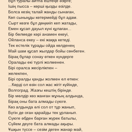
Бұл туралы айтпа ештеңе әзірге;
Ішің пысса – көрші қызды әзілде.
Болса кезің талай жанды сынаған,
Көп сыныңды көтермейді бұл адам.
Сырт көзге бұл дөңкиіп кеп жатады,
Емен құсап дауыл күні құлаған...
Бір бөлмеде кәрі анамен екеуі,
Ойланса екеу – екі жаққа кетеді.
Тек естелік тұрады ойда көлденең
Май шам құсап жылдар бойы сөнбеген.
Бірақ бұлар сонау өткен күндерге
Оралады екі түрлі жолменен.
Бірі оралса жесірлікпен –
желекпен,
Бірі оралды қанды жолмен ел өткен:
...Көрді ол өзін сол жас жігіт күйінде,
Волгоград. Жазғы кештің бірінде.
Бір мөлдір көз жанған мұның алдында,
Бірақ оны бата алмады сүюге.
Көз алдында әлі сол от тұр жанып,
Бүгін де оған қарайды тек ұрланып.
Сүюге әбден барған жүрек батылы,
Сүйем деуге бата алмады ақыры.
Ұшқын түссе – сезім деген жанар май,