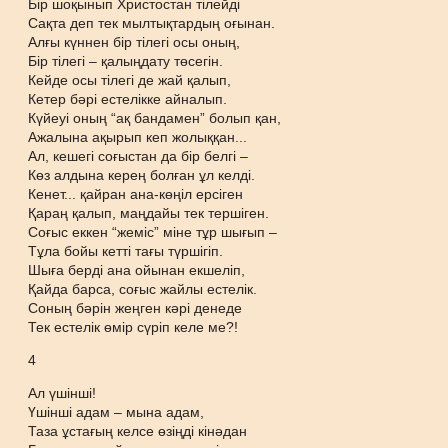
Бір шоқынып Христостан тілейді
Сақта деп тек мылтықтардың оғынан.
Алғы күннен бір тілегі осы оның,
Бір тілегі – қалыңдату төсегін.
Кейде осы тілегі де жай қалып,
Кетер бәрі естелікке айналып.
Күйеуі оның “ақ бандамен” болып қан,
Ажалына ақырып кеп жолыққан...
Ал, кешегі соғыстан да бір белгі –
Көз алдына керең болған ұл келді.
Кенет... қайран ана-көңіл ерсіген
Қараң қалып, маңдайы тек тершіген.
Соғыс еккен “жеміс” міне тұр шығып –
Тұла бойы кетті тағы түршігіп.
Шыға берді ана ойынан екшеліп,
Қайда барса, соғыс жайлы естелік.
Соның бәрін жеңген кәрі денеде
Тек естелік өмір сүріп келе ме?!
4
Ал үшінші!
Үшінші адам – мына адам,
Таза ұстағың келсе өзіңді кінәдан