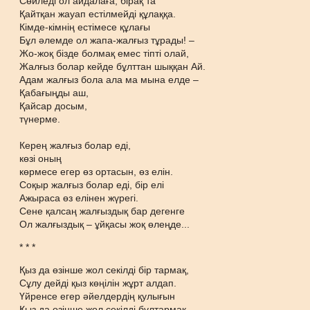
Сөйледі ол айдалаға, бірақ та
Қайтқан жауап естілмейді құлаққа.
Кімде-кімнің естімесе құлағы
Бұл әлемде ол жапа-жалғыз тұрады! –
Жо-жоқ бізде болмақ емес тіпті олай,
Жалғыз болар кейде бұлттан шыққан Ай.
Адам жалғыз бола ала ма мына елде –
Қабағыңды аш,
Қайсар досым,
түнерме.
Керең жалғыз болар еді,
көзі оның
көрмесе егер өз ортасын, өз елін.
Соқыр жалғыз болар еді, бір елі
Ажыраса өз елінен жүрегі.
Сене қалсаң жалғыздық бар дегенге
Ол жалғыздық – ұйқасы жоқ өлеңде...
* * *
Қыз да өзінше жол секілді бір тармақ,
Сұлу дейді қыз көңілін жұрт алдап.
Үйренсе егер әйелдердің қулығын
Қыз да өзінше жол секілді бұлтармақ.