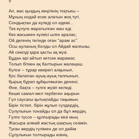
5
Ал, жас қыздың көңілінің тоқтығы –
Мұның ондай еске алатын жоқ түгі.
Сондықтан да күледі ол әдемі...
Тек күлуге жаратылған жан еді.
Көз жасымен күлкісі ылғи аралас,
Ой дегенің тегінде оған “арам ас”.
Осы ауланың болды ол Айдай жалғызы,
Ай секілді қара қасты ақ жүзі.
Бұдан әрі айтып кетсек жарамас
Толып біткен ақ балтырын жалаңаш.
Күлсе – тұрар көкірегі алқынып,
Қос балапан ауық-ауық талпынып,
Қырық бұрап құйқылжыған денені,
Әне, бақта – гүлге жүзіп келеді.
Кешкі самал-жел тербеген ақырын
Гүл саусағы қытықтайды тақымын.
Бірін тістеп, бірін жұлып гүлдердің,
Сүлулығын тонайды ол да бұл жердің.
Гүлге түссе – құлпырады көзі мың
Жасыра алмай жастық шақтың сезімін.
Туған жердің гүлімен де ол дәйім
Сұлулығын толтырады өзінің.