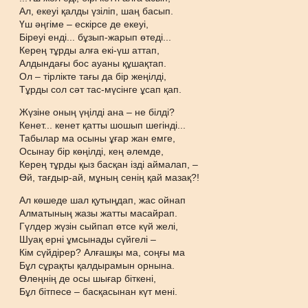
Ал, екеуі қалды үзіліп, шаң басып.
Үш әңгіме – ескірсе де екеуі,
Біреуі енді... бұзып-жарып өтеді...
Керең тұрды алға екі-үш аттап,
Алдындағы бос ауаны құшақтап.
Ол – тірлікте тағы да бір жеңілді,
Тұрды сол сәт тас-мүсінге ұсап қап.
Жүзіне оның үңілді ана – не білді?
Кенет... кенет қатты шошып шегінді...
Табылар ма осыны ұғар жан емге,
Осынау бір көңілді, кең әлемде,
Керең тұрды қыз басқан ізді аймалап, –
Өй, тағдыр-ай, мұның сенің қай мазақ?!
Ал көшеде шал қутыңдап, жас ойнап
Алматының жазы жатты масайрап.
Гүлдер жүзін сыйпап өтсе күй желі,
Шуақ ерні ұмсынады сүйгелі –
Кім сүйдірер? Алғашқы ма, соңғы ма
Бұл сұрақты қалдырамын орнына.
Өлеңнің де осы шығар біткені,
Бұл бітпесе – басқасынан күт мені.