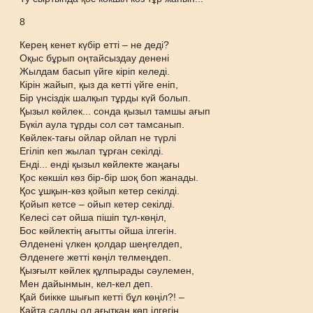
8
Керең кенет күбір етті – не деді?
Оқыс бұрып оңтайсыздау денені
Жылдам басып үйге кіріп келеді.
Кірін жайып, қыз да кетті үйге еніп,
Бір үнсіздік шалқып тұрды күй болып.
Қызыл көйлек... сонда қызыл тамшы ағып
Бүкіл аула тұрды сол сәт тамсанып.
Көйлек-тағы ойлар ойлап не түрлі
Егіліп кеп жылап тұрған секілді.
Енді... енді қызыл көйлекте жаңағы
Қос көкшіл көз бір-бір шоқ боп жанады.
Қос ұшқын-көз қойып кетер секілді.
Қойып кетсе – ойып кетер секілді.
Келесі сәт ойша пішіп тұл-көңіл,
Бос көйлектің ағытты ойша ілгегін.
Әлденені үлкен қолдар шеңгелдеп,
Әлденеге жетті көңіл телмеңдеп.
Қызғылт көйлек құлпырады сәулемен,
Мен дайынмын, кел-кел деп.
Қай биікке шығып кетті бұл көңіл?! –
Қайта салды ол ағытқан көп ілгегін.