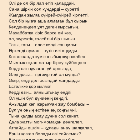
Әлі де ол бір лап етіп қалардай.
Сана шіркін сол күндерді – суретті
Жылдан жылға сүйрей-сүйрей кірлетті.
Сол бір қызға аша алмаған бұл сырын
Көлденеңдеп ұят деген қырсығың.
Махаббатқа кіріс берсе екі көз,
ал, жүректің төлейтіні бір шығын...
Тағы, тағы... елес келді сан қилы:
Өртенді орман... түтін исі аңқиды.
Көк аспанда күміс шыбық жүр көлбеп...
Мылтық оқтап жатыр біреу күйбеңдеп...
Көрді өзін құлаған үй орнында,
Өлді досы... тірі жүр ғой ол мұнда?
Өмір, енді дәл осындай жандарды
Естелікке қор қылма!
Көрді өзін... аянышты-ау ендігі
Ол үшін бұл дүниенің кеңдігі.
Ажылдап кеп жарылған жау бомбасы –
Бұл үн оның естіген ең соңғы үні.
Тына қалды асау дүние сол кенет,
Дала жатты моп-момақан дөңгелеп.
Атпайды ешкім – құлады анау шалқалап,
Ернін қозғап болады өзі сөйлемек?
Бір ақ тымық дүниеде тұрды бұл