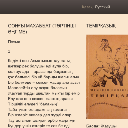
Қазақ
Русский
СОҢҒЫ МАХАББАТ (ТӨРТІНШІ
ТЕМІРҚАЗЫҚ
ӘҢГІМЕ)
Поэма
1
Кәдімгі осы Алматының тау жағы,
шеткерірек болушы еді аула бір,
сол аулада – арасында бақшаның
қос бөлмелі бір үй бар-ды шап-шағын.
Бір бөлмеде – сексен жасар ана асыл
Мәпелейтін елу асқан баласын.
Жалғап тұрды шаштай мықты бір өмір
Елу жас пен сексен жастың арасын.
Тіршілігі елудегі “баланың”
Табатұғын екі адамның тамағын.
Бір өзгеріс әкелер деп жүрді олар
Тау астынан шыққан әрбір жаңа күн,
Күндер үшін өзгеріс те сөз бе еді!
Баспа:
Жазушы