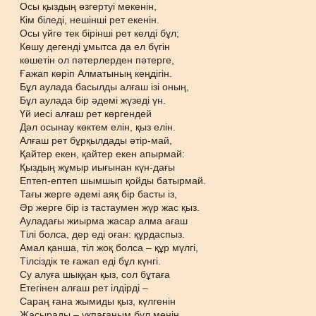
Осы қыздың өзгертуі мекенін,
Кім біледі, нешінші рет екенін.
Осы үйге тек бірінші рет келді бұл;
Көшу дегенді ұмытса да ел бүгін
көшетін ол пәтерлерден пәтерге,
Ғажап көріп Алматының кеңдігін.
Бұл аулада басылды алғаш ізі оның,
Бұл аулада бір әдемі жүзеді үн.
Үй иесі алғаш рет көргендей
Дәл осынау көктем елін, қыз елін.
Алғаш рет бұрқылдады әтір-май,
Қайтер екен, қайтер екен апырмай:
Қыздың жұмыр иығынан күн-дағы
Ептеп-ептеп шымшып қойды батырмай.
Тағы жерге әдемі аяқ бір басты із,
Әр жерге бір із тастаумен жүр жас қыз.
Ауладағы жиырма жасар алма ағаш
Тілі болса, дер еді оған: құрдаспыз.
Амал қанша, тіл жоқ болса – құр мүлгі,
Тілсіздік те ғажап еді бұл күнгі.
Су алуға шыққан қыз, сол бұтаға
Етегінен алғаш рет ілдірді –
Сараң ғана жымиды қыз, күлгенін
Жасырады – ұқпағаным бұл менің.