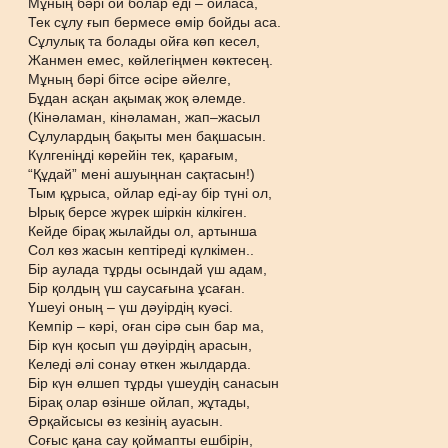
Мұның бәрі ой болар еді – ойласа,
Тек сұлу ғып бермесе өмір бойды аса.
Сұлулық та болады ойға көп кесел,
Жанмен емес, көйлегіңмен көктесең.
Мұның бәрі бітсе әсіре әйелге,
Бұдан асқан ақымақ жоқ әлемде.
(Кінәламан, кінәламан, жап–жасыл
Сұлулардың бақыты мен бақшасын.
Күлгеніңді көрейін тек, қарағым,
“Құдай” мені ашуыңнан сақтасын!)
Тым құрыса, ойлар еді-ау бір түні ол,
Ырық берсе жүрек шіркін кілкіген.
Кейде бірақ жылайды ол, артынша
Сол көз жасын кептіреді күлкімен..
Бір аулада тұрды осындай үш адам,
Бір қолдың үш саусағына ұсаған.
Үшеуі оның – үш дәуірдің куәсі.
Кемпір – кәрі, оған сірә сын бар ма,
Бір күн қосып үш дәуірдің арасын,
Келеді әлі сонау өткен жылдарда.
Бір күн өлшеп тұрды үшеудің санасын
Бірақ олар өзінше ойлап, жұтады,
Әрқайсысы өз кезінің ауасын.
Соғыс қана сау қоймапты ешбірін,