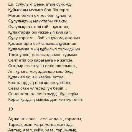
Ей, сұлулық! Сенің атың сүйкімді
Құйылады музыка боп бір түрлі.
Маған біткен екі көз бен құлақ та
Сұлулықтың ыдыстары сияқты.
Сұлулық та өтеді ғой – қиын-ақ,
Құлақтарда бір ғажайып күйі қап.
Сұлу көрсем – байып қалам, ажарын
Қос жанарға сыйғанынша құйып ап.
Құлағымда мың құбылып толқыды үн.
Теңіз-үннің: жағасында мен тұрмын.
Селт етіп бір қарағанға не жетсін.
Сыңғыр еткен үнін естіп шолпының.
Ал, құлағы жоқ адамдар кеш білді
Құлақ емес, екі көзбен естуді.
Көзі олардың нені көрсе үлгеріп,
Сезім оған үлгереді үн беріп...
Сондықтан ол естіп жүрді, бұл керім
Көрші қыздың сыңқылдап кеп күлгенін.
10
Ақ шашты ана – ескі жолдың тармағы,
Тармақ әкеп жаңа жолға жалғады.
Аштық, азап, күйік, қаза, таршылық,