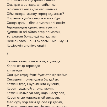
Өтіп кеткен өз дәуренін сағына.
Осы қызға әр қараған сайын ол
Бір саяхат жасайды жас шағына.
Ойы қандай мынау керең адамның?
Әзірінше жұмбақ нәрсе маған бұл.
Сонда-дағы... біле алмаған әлі ешкім
Адамдардың құпиясына әуеспін.
Құпиясын өзі айтса егер ол маған,
Ұстамаған болар еді қол қалам...
Нені ойласа – оны ойласын, мен мұны
Көшіремін өлеңіме ендігі.
7
Кетпен жатыр сол есіктің алдында
Керең отыр терезеде,
ал мында
Сол қыз жүрді бұлт-бұлт етіп кір жайып
Секілденіп толқындағы бір қайық.
Кетпен тұрды бұрылыста сүйеніп,
Керең тұрды ойға тола тиеліп.
Кетпен жатыр үй алдында шалқалап,
Керең отыр қорғасын-ой арқалап.
Жас сұлу жүр тағы да сол кір қағып,
Ту сыртында қос көкшіл көз тұр жанып...