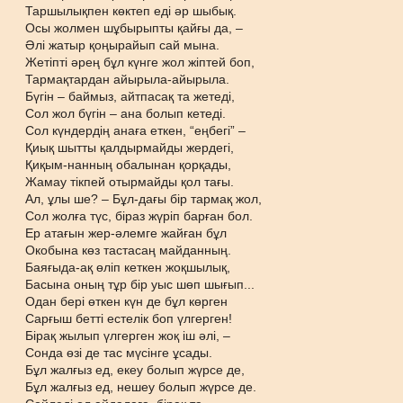
Таршылықпен көктеп еді әр шыбық.
Осы жолмен шұбырыпты қайғы да, –
Әлі жатыр қоңырайып сай мына.
Жетіпті әрең бұл күнге жол жіптей боп,
Тармақтардан айырыла-айырыла.
Бүгін – баймыз, айтпасақ та жетеді,
Сол жол бүгін – ана болып кетеді.
Сол күндердің анаға еткен, “еңбегі” –
Қиық шытты қалдырмайды жердегі,
Қиқым-нанның обалынан қорқады,
Жамау тікпей отырмайды қол тағы.
Ал, ұлы ше? – Бұл-дағы бір тармақ жол,
Сол жолға түс, біраз жүріп барған бол.
Ер атағын жер-әлемге жайған бұл
Окобына көз тастасаң майданның.
Баяғыда-ақ өліп кеткен жоқшылық,
Басына оның тұр бір уыс шөп шығып...
Одан бері өткен күн де бұл көрген
Сарғыш бетті естелік боп үлгерген!
Бірақ жылып үлгерген жоқ іш әлі, –
Сонда өзі де тас мүсінге ұсады.
Бұл жалғыз ед, екеу болып жүрсе де,
Бұл жалғыз ед, нешеу болып жүрсе де.