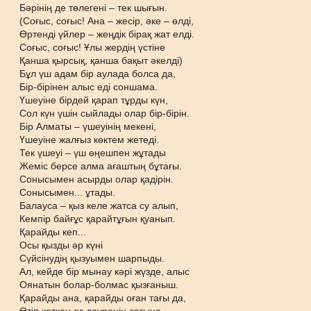
Бәрінің де төлегені – тек шығын.
(Соғыс, соғыс! Ана – жесір, әке – өлді,
Өртенді үйлер – жеңдік бірақ жат елді.
Соғыс, соғыс! Ұлы жердің үстіне
Қанша қырсық, қанша бақыт әкелді)
Бұл үш адам бір аулада болса да,
Бір-бірінен алыс еді соншама.
Үшеуіне бірдей қарап тұрды күн,
Сол күн үшін сыйлады олар бір-бірін.
Бір Алматы – үшеуінің мекені,
Үшеуіне жалғыз көктем жетеді.
Тек үшеуі – үш өңешпен жұтады
Жеміс берсе алма ағаштың бұтағы.
Сонысымен асырды олар қадірін.
Сонысымен... ұтады.
Балауса – қыз келе жатса су алып,
Кемпір байғұс қарайтұғын қуанып.
Қарайды кеп...
Осы қызды әр күні
Сүйсінудің қызуымен шарпыды.
Ал, кейде бір мынау кәрі жүзде, алыс
Оянатын болар-болмас қызғаныш.
Қарайды ана, қарайды оған тағы да,