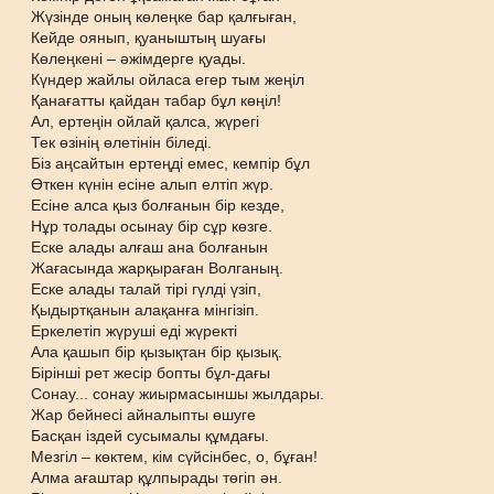
Жүзінде оның көлеңке бар қалғыған,
Кейде оянып, қуаныштың шуағы
Көлеңкені – әжімдерге қуады.
Күндер жайлы ойласа егер тым жеңіл
Қанағатты қайдан табар бұл көңіл!
Ал, ертеңін ойлай қалса, жүрегі
Тек өзінің өлетінін біледі.
Біз аңсайтын ертеңді емес, кемпір бұл
Өткен күнін есіне алып елтіп жүр.
Есіне алса қыз болғанын бір кезде,
Нұр толады осынау бір сұр көзге.
Еске алады алғаш ана болғанын
Жағасында жарқыраған Волганың.
Еске алады талай тірі гүлді үзіп,
Қыдыртқанын алақанға мінгізіп.
Еркелетіп жүруші еді жүректі
Ала қашып бір қызықтан бір қызық.
Бірінші рет жесір бопты бұл-дағы
Сонау... сонау жиырмасыншы жылдары.
Жар бейнесі айналыпты өшуге
Басқан іздей сусымалы құмдағы.
Мезгіл – көктем, кім сүйсінбес, о, бұған!
Алма ағаштар құлпырады төгіп ән.