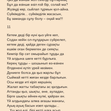
Бұл да өзінше әзіл ғой бір, солай ма?
Жүзіңді көр, сыйлап тұрмын қол-айна.
Сүйкімділік... сүйкімділік жасасын,
Бұ заманда сұлу болу – оңай ма!!!
11
Кетем деді бір күні қыз үйге кеп,
Содан кейін ол-пұлдарын сүйрелеп,
кетем деді, қайда деген сұрақты
ешкім оған бермеген де сияқты.
Кемпір бір сәт омырайып тұрды да
Үй алдына шөге кетті бұрлыға.
Керең тұрды – шошынып өз-өзінен
Әлденені күтіп үрей көзімен.
Дүниеге болса да қыз жарлы бұл
Сыймай кетті жиған кезде барлығын.
Осы кезде иті кіріп көршінің
Жалап жатты табақтағы ас қалдығын.
Аттанды қыз, шықты, әне, ауладан,
Бірге шықты әйнек-күлкі, қайран ән.
Үй алдындағы алма ағашы манағы,
Ауық-ауық басын изеп қалады...
...Үш жол еді, бірі кетті алға асып,