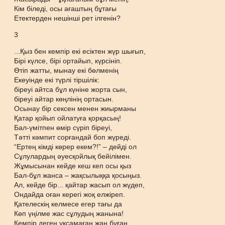
Кім біледі, осы ағаштың бұтағы
Етектерден нешінші рет ілгенін?
3
...Қыз бен кемпір екі есіктен жүр шығып,
Бірі күлсе, бірі ортайып, күрсініп.
Өтіп жатты, мынау екі бөлменің
Екеуінде екі түрлі тіршілік:
біреуі айтса бұл күніне жорта сын,
біреуі айтар көңлінің ортасын.
Осынау бір сексен менен жиырманы
Қатар қойып ойлатуға қорқасың!
Бал-үмітпен өмір сүріп біреуі,
Тәтті кәмпит сорғандай боп жүреді.
“Ертең кімді көрер екем?!” – дейді ол
Сұлулардың әуесқойлық бейілімен.
Жұмысынан кейде кеш кеп осы қыз
Бал-бұл жанса – жақсылыққа қосыңыз.
Ал, кейде бір... қайтар жасып ол жүдеп,
Ондайда оған керегі жоқ елжіреп.
Қателескің келмесе егер тағы да
Көп үңілме жас сұлудың жанына!
Кемпір деген ұқсамаған жан бұған