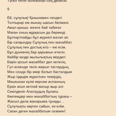
Түгел тінтіп болғаннан соң денесін.
9
Ей, сұлулық! Қазынамен сендегі
Толтырар ем мынау шағын бөлмені.
Амал қанша: өзгеге бай табиғат
Маған оның жұрқасын да бермеді.
Бұлтартпайды бұл жүректі матап ап
Бір салқындау Сұлулық пен махаббат.
Сұлулық пен достық егіз – екі есім,
Бұл дүниенің бар қарымын өтесін.
Кейбір кезде жылылықтың жердегі
Бәрін қосып махаббат деп кетесің.
Гүл өскенде төсін жарып тастардың,
Мен сонда бір өмір болып басталдым.
Жыр іздедім жүрегінен темірдің,
Миығынан күлкі көрсем аспанның.
Еркін ағып кетпей жатыр жыр әлі
Секілденіп Алатаудың бұлағы.
Көктемдер мен махаббаттың тұрағы –
Жасыл дала жанарыма тұнады...
Сұлулықты көрген сайын, өз елім,
Саған деген махаббатым сеземін!