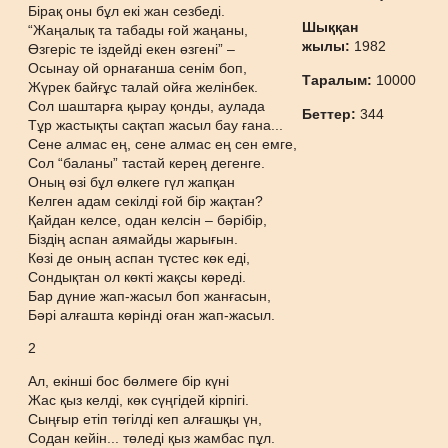
Бірақ оны бұл екі жан сезбеді.
Шыққан
“Жаңалық та табады ғой жаңаны,
жылы:
1982
Өзгеріс те іздейді екен өзгені” –
Осынау ой орнағанша сенім боп,
Таралым:
10000
Жүрек байғұс талай ойға желінбек.
Сол шаштарға қырау қонды, аулада
Беттер:
344
Тұр жастықты сақтап жасыл бау ғана...
Сене алмас ең, сене алмас ең сен емге,
Сол “баланы” тастай керең дегенге.
Оның өзі бұл өлкеге гүл жапқан
Келген адам секілді ғой бір жақтан?
Қайдан келсе, одан келсін – бәрібір,
Біздің аспан аямайды жарығын.
Көзі де оның аспан түстес көк еді,
Сондықтан ол көкті жақсы көреді.
Бар дүние жап-жасыл боп жанғасын,
Бәрі алғашта көрінді оған жап-жасыл.
2
Ал, екінші бос бөлмеге бір күні
Жас қыз келді, көк сүңгідей кірпігі.
Сыңғыр етіп төгілді кеп алғашқы үн,
Содан кейін... төледі қыз жамбас пұл.