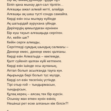
Біліп қана мынау дел-сал тірлігін...
Алғашқы ажал алмай кетті, алайда
Алғашқы ақ шаш түсті сонда самайға.
Көрді өзін осы мылқау күйінде
Ақ шатырдай аурухана үйінде.
Дәрігердің қимылдаған ернінен
Бір күш тауып алғашқыда сергіген.
Ал, кейін ше?
Кейін серги алмады,
Сергітпеді сұмдық шындық салмағы –
Дәнеңе емес, дәнеңе емес қалғаны.
Көрді өзін Алматыда – көктемде,
Қалт сүйеніп қалған күйі кетпенге.
Көрді өзін ішінде осы ауланың,
Аптап болып асылғанда тауға күн.
Ақырында бәрі болып түс мүлде,
Көрді ол өзін төсегінің үстінде.
Тірі отыр ғой – тындырмасын,
тындырсын,
Құлақ керең – аясаң тек бір күрсін.
Осынау жан өткен күнін өзінің
Нешінші рет еске алғанын кім білсін?!