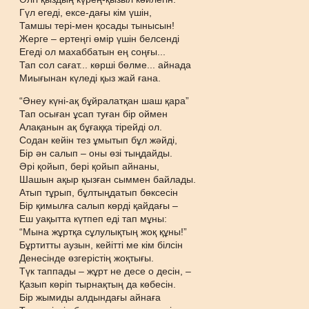
Гүл егеді, ексе-дағы кім үшін,
Тамшы тері-мен қосады тынысын!
Жерге – ертеңгі өмір үшін белсенді
Егеді ол махаббатын ең соңғы...
Тап сол сағат... көрші бөлме... айнада
Миығынан күледі қыз жай ғана.
“Әнеу күні-ақ бұйралатқан шаш қара”
Тап осыған ұсап туған бір оймен
Алақанын ақ бұғаққа тірейді ол.
Содан кейін тез ұмытып бұл жәйді,
Бір ән салып – оны өзі тыңдайды.
Әрі қойып, бері қойып айнаны,
Шашын ақыр қызған сыммен байлады.
Атып тұрып, бұлтыңдатып бөксесін
Бір қимылға салып көрді қайдағы –
Еш уақытта күтпеп еді тап мұны:
“Мына жұртқа сұлулықтың жоқ құны!”
Бұртитты аузын, кейітті ме кім білсін
Денесінде өзгерістің жоқтығы.
Түк таппады – жұрт не десе о десін, –
Қазып көріп тырнақтың да көбесін.
Бір жымиды алдындағы айнаға