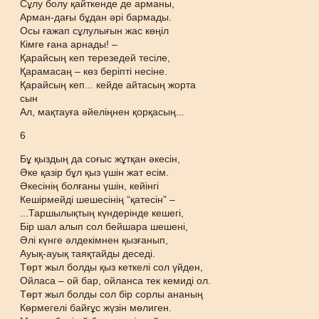
Сұлу болу қайткенде де арманы,
Арман-дағы бұдан әрі бармады.
Осы ғажап сұлулығын жас көңіл
Кімге ғана арнады! –
Қарайсың кеп терезедей тесіле,
Қарамасаң – көз беріпті несіне.
Қарайсың кеп... кейде айтасың жорта
сын
Ал, мақтауға әйеліңнен қорқасың...
6
Бұ қыздың да соғыс жұтқан әкесін,
Әке қазір бұл қыз үшін жат есім.
Әкесінің болғаны үшін, кейінгі
Кешірмейді шешесінің “қатесін” –
...Таршылықтың күндерінде кешегі,
Бір шал алып сол бейшара шешені,
Әлі күнге әлдекімнен қызғанып,
Ауық-ауық таяқтайды деседі.
Төрт жыл болды қыз кеткелі сол үйден,
Ойласа – ой бар, ойланса тек кемиді ол.
Төрт жыл болды сол бір сорлы ананың
Көрмегелі байғұс жүзін мөлиген.