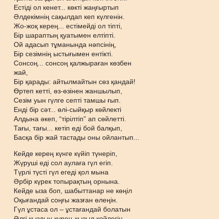
Естіді ол кенет... көкті жаңғыртып
Әлдекімнің сақылдап кеп күлгенін.
Жо-жоқ керең... естімейді ол тіпті,
Бір шараптың қуатымен елтіпті.
Ой адасып тұманында нәпсінің,
Бір сезімнің ыстығымен ентікті.
Сонсоң... сонсоң қалжыраған көзбен
жай,
Бір қарады: айтылмайтын сөз қандай!
Өртеп кетті, өз-өзінен жаншылып,
Сезім уын гүлге септі тамшы ғып.
Енді бір сәт... өлі-сыйқыр көйлекті
Алдына әкеп, “тірілтіп” ап сөйлетті.
Тағы, тағы... кетіп еді бой балқып,
Басқа бір жай тастады оны ойлантып...
Кейде керең күнге күйіп түнеріп,
Жүруші еді сол аулаға гүл егіп.
Түрлі түсті гүл егеді қол мына
Әрбір күрек топырақтың орнына.
Кейде ыза боп, шабыттанар не көңіл
Оқығандай соңғы жазған өлеңін.
Гүл ұстаса ол – ұстағандай болатын
Әлгі қыздың күрең-қызыл көйлегін.