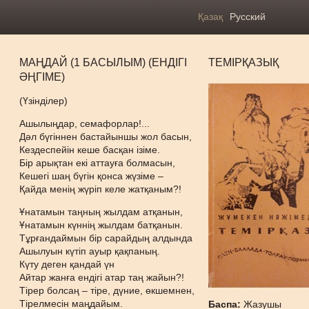
Қазақ
Русский
МАҢДАЙ (1 БАСЫЛЫМ) (ЕНДІГІ
ТЕМІРҚАЗЫҚ
ӘҢГІМЕ)
(Үзінділер)
Ашылыңдар, семафорлар!...
Дәл бүгіннен бастайыншы жол басын,
Кездеспейін кеше басқан ізіме.
Бір арықтан екі аттауға болмасын,
Кешегі шаң бүгін қонса жүзіме –
Қайда менің жүріп келе жатқаным?!
Ұнатамын таңның жылдам атқанын,
Ұнатамын күннің жылдам батқанын.
Тұрғандаймын бір сарайдың алдында
Ашылуын күтіп ауыр қақпаның.
Күту деген қандай үн
Айтар жанға ендігі атар таң жайын?!
Тірер болсаң – тіре, дүние, өкшемнен,
Тірелмесін маңдайым.
Баспа:
Жазушы