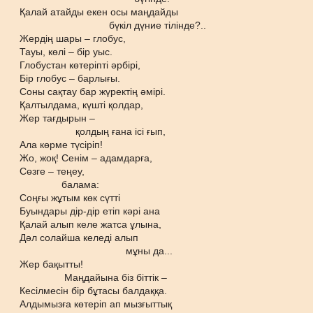
Қалай атайды екен осы маңдайды
бүкіл дүние тілінде?..
Жердің шары – глобус,
Тауы, көлі – бір уыс.
Глобустан көтеріпті әрбірі,
Бір глобус – барлығы.
Соны сақтау бар жүректің әмірі.
Қалтылдама, күшті қолдар,
Жер тағдырын –
қолдың ғана ісі ғып,
Ала көрме түсіріп!
Жо, жоқ! Сенім – адамдарға,
Сөзге – теңеу,
балама:
Соңғы жұтым көк сүтті
Буындары дір-дір етіп кәрі ана
Қалай алып келе жатса ұлына,
Дәл солайша келеді алып
мұны да...
Жер бақытты!
Маңдайына біз біттік –
Кесілмесін бір бұтасы балдаққа.
Алдымызға көтеріп ап мызғыттық