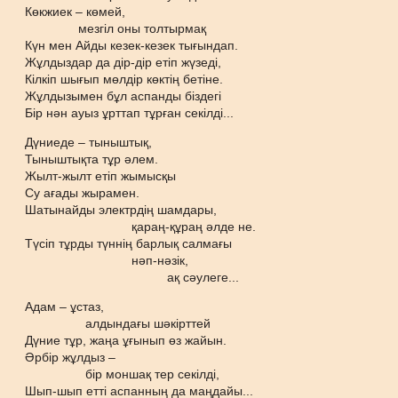
Көкжиек – көмей,
мезгіл оны толтырмақ
Күн мен Айды кезек-кезек тығындап.
Жұлдыздар да дір-дір етіп жүзеді,
Кілкіп шығып мөлдір көктің бетіне.
Жұлдызымен бұл аспанды біздегі
Бір нән ауыз ұрттап тұрған секілді...
Дүниеде – тыныштық,
Тыныштықта тұр әлем.
Жылт-жылт етіп жымысқы
Су ағады жырамен.
Шатынайды электрдің шамдары,
қараң-құраң әлде не.
Түсіп тұрды түннің барлық салмағы
нәп-нәзік,
ақ сәулеге...
Адам – ұстаз,
алдындағы шәкірттей
Дүние тұр, жаңа ұғынып өз жайын.
Әрбір жұлдыз –
бір моншақ тер секілді,
Шып-шып етті аспанның да маңдайы...