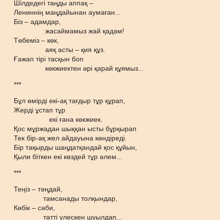
Шілдедегі таңды аппақ –
Лениннің маңдайынан аумаған...
Біз – адамдар,
жасаймамыз жай қадам!
Төбеміз – көк,
аяқ асты – қия құз.
Ғажап тірі тасқын боп
көкжиектен әрі қарай құямыз...
***
Бұл өмірді екі-ақ тағдыр тұр құрап,
Жерді ұстап тұр
екі ғана көкжиек.
Қос мұржадан шыққан ысты бұрқырап
Тек бір-ақ жел айдауына көндіреді.
Бір тақырды шаңдатқандай қос құйын,
Қыли біткен екі көздей тұр әлем...
***
Теңіз – тәңдай,
тамсанады толқындар,
Көбік – сәби,
тәтті үлескен шуылдап...