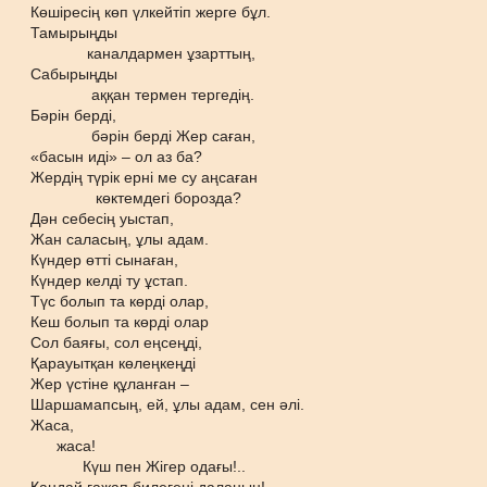
Көшіресің көп үлкейтіп жерге бұл.
Тамырыңды
каналдармен ұзарттың,
Сабырыңды
аққан термен тергедің.
Бәрін берді,
бәрін берді Жер саған,
«басын иді» – ол аз ба?
Жердің түрік ерні ме су аңсаған
көктемдегі борозда?
Дән себесің уыстап,
Жан саласың, ұлы адам.
Күндер өтті сынаған,
Күндер келді ту ұстап.
Түс болып та көрді олар,
Кеш болып та көрді олар
Сол баяғы, сол еңсеңді,
Қарауытқан көлеңкеңді
Жер үстіне құланған –
Шаршамапсың, ей, ұлы адам, сен әлі.
Жаса,
жаса!
Күш пен Жігер одағы!..