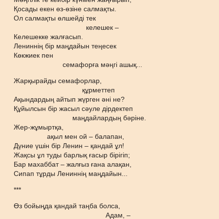
Қосады екен өз-өзіне салмақты.
Ол салмақты өлшейді тек
келешек –
Келешекке жалғасып.
Лениннің бір маңдайын теңесек
Көкжиек пен
семафорға мәңгі ашық...
Жарқырайды семафорлар,
құрметтеп
Ақындардың айтып жүрген әні не?
Құйылсын бір жасыл сәуле дірдектеп
маңдайлардың бәріне.
Жер-жұмыртқа,
ақыл мен ой – балапан,
Дүние үшін бір Ленин – қандай ұл!
Жақсы ұл туды барлық ғасыр бірігіп;
Бар махаббат – жалғыз ғана алақан,
Сипап тұрды Лениннің маңдайын...
***
Өз бойыңда қандай таңба болса,
Адам, –