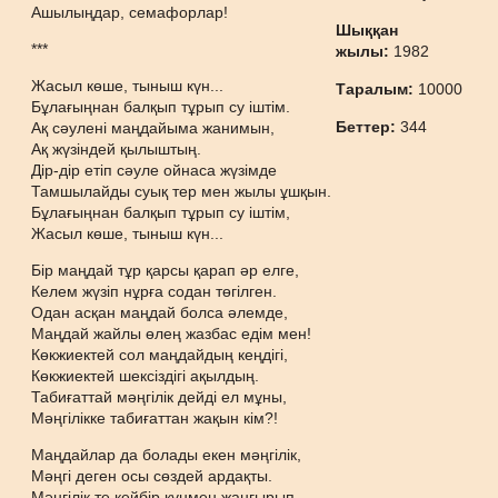
Ашылыңдар, семафорлар!
Шыққан
***
жылы:
1982
Жасыл көше, тыныш күн...
Таралым:
10000
Бұлағыңнан балқып тұрып су іштім.
Беттер:
344
Ақ сәулені маңдайыма жанимын,
Ақ жүзіндей қылыштың.
Дір-дір етіп сәуле ойнаса жүзімде
Тамшылайды суық тер мен жылы ұшқын.
Бұлағыңнан балқып тұрып су іштім,
Жасыл көше, тыныш күн...
Бір маңдай тұр қарсы қарап әр елге,
Келем жүзіп нұрға содан төгілген.
Одан асқан маңдай болса әлемде,
Маңдай жайлы өлең жазбас едім мен!
Көкжиектей сол маңдайдың кеңдігі,
Көкжиектей шексіздігі ақылдың.
Табиғаттай мәңгілік дейді ел мұны,
Мәңгілікке табиғаттан жақын кім?!
Маңдайлар да болады екен мәңгілік,
Мәңгі деген осы сөздей ардақты.
Мәңгілік те кейбір күнмен жаңғырып,