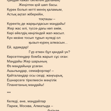
Қандай ғажап билегені даланың!
Жеңілтек қой шөп басы.
Күрек болып кетті менің қаламым,
Астық ақтап жіберейін,
тоқташы –
Күректің де жарқылдасын маңдайы!
Жер жас әлі, түссе-дағы көп әжім,
Кәрі әйелдің көңіліндей жап-жасыл.
Күн көзіне тосып тұрып күледі ол
қызыл-күрең алмасын...
Ей, адамдар!
Гүр еткен бұл қандай үн?
Көрсетпеңдер бомба жарып сұс оған:
Маңдайы Жер шарының
Өз маңдайыңа ұсаған.
Ашылыңдар, семафорлар! –
Қайталаңдар осы сөзді, жаңғырық,
Ешнәрсеге тірелмесін мәңгілік
Планетаның маңдайы!
***
Келеді, әне, маңдайлар
Париж, Москва, Алматыда –
бүгінде.