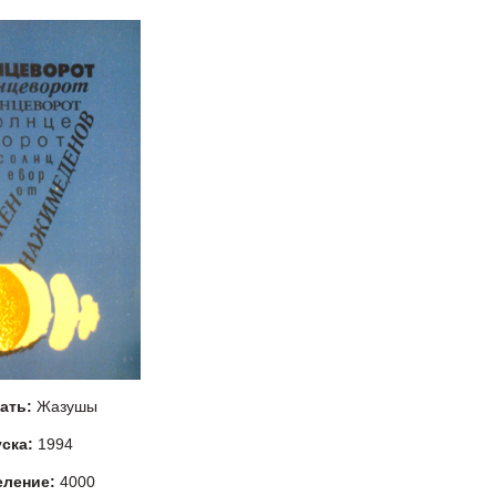
тать:
Жазушы
уска:
1994
еление:
4000