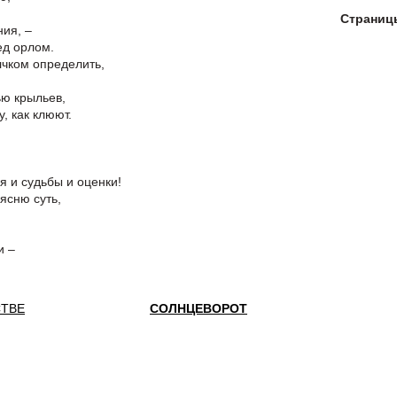
Страниц
ния, –
ед орлом.
чком определить,
ью крыльев,
, как клюют.
я и судьбы и оценки!
ясню суть,
и –
СТВЕ
СОЛНЦЕВОРОТ