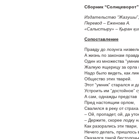
Сборник “Солнцеворот”
Издательство “Жазушы”, 
Перевод – Еженова А.
«Салыстыру» – Қыран қи
Сопоставление
Правду до лозунга низвели
А жизнь по законам правд
Один из множества “умник
Жалкую ящерицу за орла 
Надо было видеть, как ли
Общество этих тварей.
Этот “умник” старался и д
Устроить им “достойное” 
А сам, однажды представ
Пред настоящим орлом,
Свалился в реку от страха
– Ой, пропадет, ой, да уто
– Держите, скорее лодку н
Как разорались эти твари,
Нечего делать, пришлось 
Оказался такой бестолочь