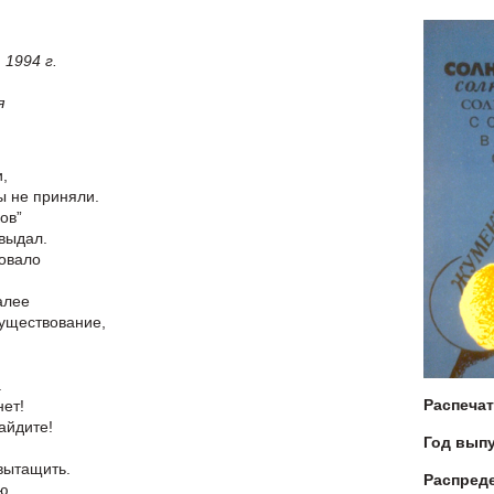
1994 г.
я
,
ы не приняли.
ов”
выдал.
ковало
алее
существование,
.
Распеча
нет!
айдите!
Год вып
вытащить.
Распред
ю,