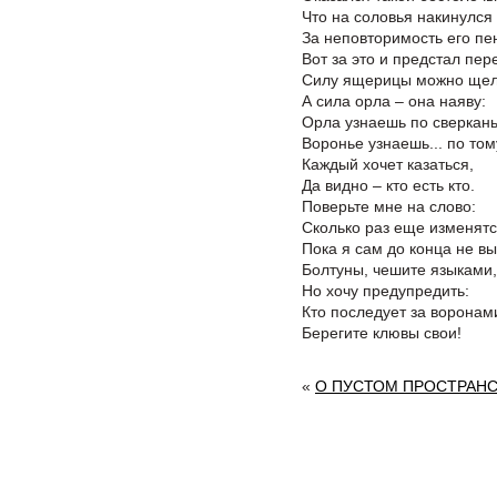
Что на соловья накинулся
За неповторимость его пе
Вот за это и предстал пер
Силу ящерицы можно щел
А сила орла – она наяву:
Орла узнаешь по сверкан
Воронье узнаешь... по тому
Каждый хочет казаться,
Да видно – кто есть кто.
Поверьте мне на слово:
Сколько раз еще изменятс
Пока я сам до конца не вы
Болтуны, чешите языками,
Но хочу предупредить:
Кто последует за воронам
Берегите клювы свои!
«
О ПУСТОМ ПРОСТРАН