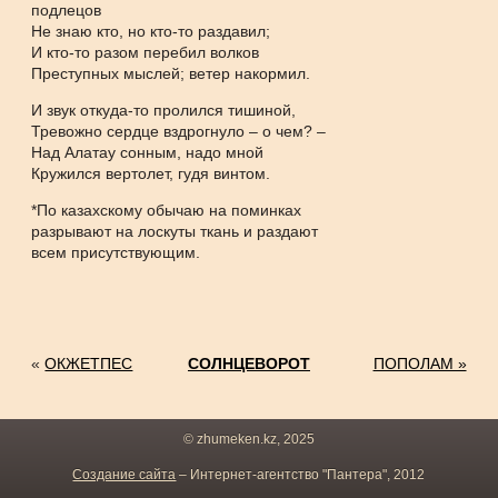
подлецов
Не знаю кто, но кто-то раздавил;
И кто-то разом перебил волков
Преступных мыслей; ветер накормил.
И звук откуда-то пролился тишиной,
Тревожно сердце вздрогнуло – о чем? –
Над Алатау сонным, надо мной
Кружился вертолет, гудя винтом.
*По казахскому обычаю на поминках
разрывают на лоскуты ткань и раздают
всем присутствующим.
«
ОКЖЕТПЕС
СОЛНЦЕВОРОТ
ПОПОЛАМ »
© zhumeken.kz, 2025
Создание сайта
– Интернет-агентство "Пантера", 2012