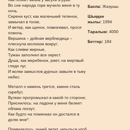
Во сне народа горе мучило меня в ту
Баспа:
Жазушы
ночь.
Сирени куст, как маленький теленок,
Шыққан
замычал в тоске,
жылы:
1994
И ветер, как щенок, повизгивал, прося
Таралым:
4000
помочь.
Вершина – дойная верблюдица –
Беттер:
184
плеснула молоком вокруг;
Как сливки жирные,
Туман заполнил все окрест.
Душа, как жеребенок, ржет, на мертвый
глядя луг,
И волки замыслов дурных завыли в тьму
небес.
Металл о камень трется, камни сталь
скребут,
Вулкан прогромыхал в какой-то стороне;
Приснилось: на ладони у меня белеет
облака лоскут,
Как будто на поминках он достался в
долю мне*.
Привиделось: ручей летит, укрыться чтоб