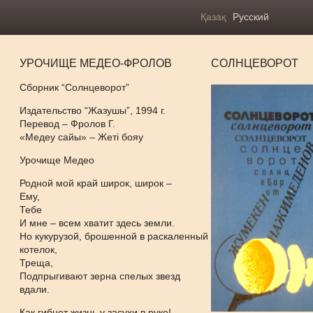
Қазақ
Русский
УРОЧИЩЕ МЕДЕО-ФРОЛОВ
СОЛНЦЕВОРОТ
Сборник “Солнцеворот”
Издательство “Жазушы”, 1994 г.
Перевод – Фролов Г.
«Медеу сайы» – Жеті бояу
Урочище Медео
Родной мой край широк, широк –
Ему,
Тебе
И мне – всем хватит здесь земли.
Но кукурузой, брошенной в раскаленный
котелок,
Треща,
Подпрыгивают зерна спелых звезд
вдали.
Как гибнет жизнь у засухи в руке!