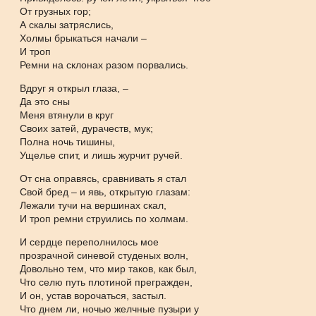
От грузных гор;
А скалы затряслись,
Холмы брыкаться начали –
И троп
Ремни на склонах разом порвались.
Вдруг я открыл глаза, –
Да это сны
Меня втянули в круг
Своих затей, дурачеств, мук;
Полна ночь тишины,
Ущелье спит, и лишь журчит ручей.
От сна оправясь, сравнивать я стал
Свой бред – и явь, открытую глазам:
Лежали тучи на вершинах скал,
И троп ремни струились по холмам.
И сердце переполнилось мое
прозрачной синевой студеных волн,
Довольно тем, что мир таков, как был,
Что селю путь плотиной прегражден,
И он, устав ворочаться, застыл.
Что днем ли, ночью желчные пузыри у