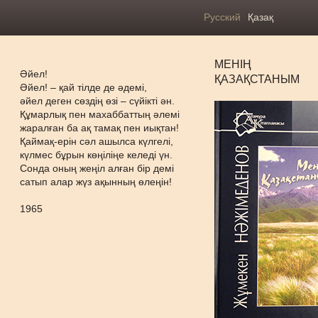
Русский
Қазақ
МЕНІҢ
Әйел!
ҚАЗАҚСТАНЫМ
Әйел! – қай тілде де әдемі,
әйел деген сөздің өзі – сүйікті ән.
Құмарлық пен махаббаттың әлемі
жаралған ба ақ тамақ пен иықтан!
Қаймақ-ерін сәл ашылса күлгелі,
күлмес бұрын көңіліңе келеді үн.
Сонда оның жеңіл алған бір демі
сатып алар жүз ақынның өлеңін!
1965