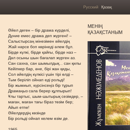
Русский
Қазақ
МЕНІҢ
Әйел деген – бір драма күрделі,
ҚАЗАҚСТАНЫМ
Дүние емес драма деп жүргені! –
Салыстырсаң мінезімен әйелдің
Жай нәрсе боп көрінеді әлем бұл.
Бірде күлкі, бірде қайғы, бірде наз –
Дәл осыны шын бағалап жүрген аз.
Сан сахна, сан шымылдық... сан қилы
Кейіпкер бар, әне, бірі жан қиды,
Сол әйелдің күлкісі үшін тірі өлді –
Тым беріліп ойнап еді рольді!
Бір жымиып, күрсінсеңіз бір тұрып
Драмаңыз сала берер құлпырып!
Ұлы тартыс, шым-шытырық сезімдер, –
маған, маған тағы біраз төзім бер;
Айып етпе!
Әйелдердің көзінде
Бір рольді ойнап келем өзім де.
1965