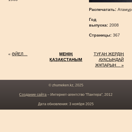
Распечатать:
Атамұр
Год
выпуска:
2008
Страницы:
367
«
ӘЙЕЛ…
МЕНІҢ
ТУҒАН ЖЕРДІҢ
ҚАЗАҚСТАНЫМ
АУАСЫНДАЙ
ЖҰПАРЫН… »
© zhumeken.kz, 2025
Создание сайта
– Интернет-агентство "Пантера", 2012
Дата обновления: 3 ноября 2025