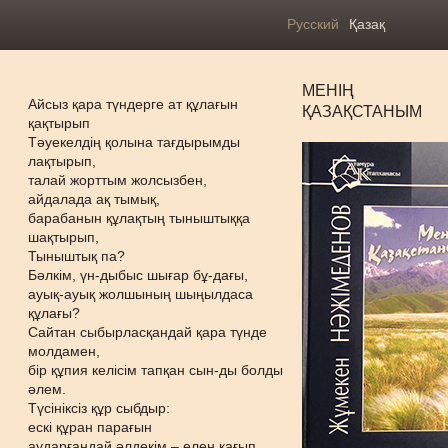
Русский
Қазақ
МЕНІҢ
Айсыз қара түндерге ат құлағын
ҚАЗАҚСТАНЫМ
қақтырып
Тәуекелдің қолына тағдырымды
лақтырып,
талай жорттым жолсызбен,
айдалада ақ тымық,
барабанын құлақтың тыныштыққа
шақтырып,
Тыныштық па?
Бәлкім, үн-дыбыс шығар бұ-дағы,
ауық-ауық жолшының шыңылдаса
құлағы?
Сайтан сыбырласқандай қара түнде
молдамен,
бір құпия келісім тапқан сын-ды болды
әлем.
Түсініксіз құр сыбдыр:
ескі құран парағын
аударғандай әлдекім – елең қағып