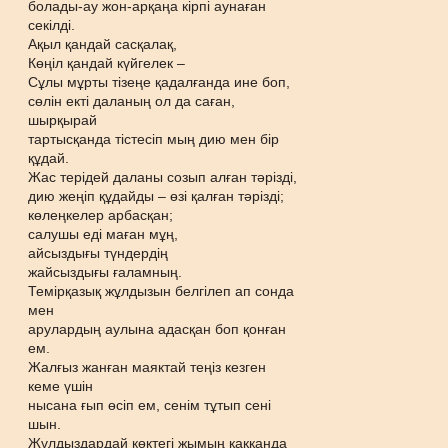
болады-ау жон-арқаңа кірпі аунаған
секілді.
Ақыл қандай сасқалақ,
Көңіл қандай күйгелек –
Сұлы мұрты тізеңе қадалғанда ине боп,
сөлін екті даланың ол да саған,
шырқырай
тартысқанда тістесіп мың дию мен бір
құдай.
Жас терідей даланы созып алған тәрізді,
дию жеңіп құдайды – өзі қалған тәрізді;
көлеңкелер арбасқан;
салушы еді маған мұң,
айсыздығы түндердің
жайсыздығы ғаламның.
Темірқазық жұлдызын белгілеп ап сонда
мен
арулардың аулына адасқан боп қонған
ем.
Жалғыз жанған маяктай теңіз кезген
кеме үшін
нысана ғып өсіп ем, сенім тұтып сені
шын.
Жұлдыздардай көктегі жымың қаққанда