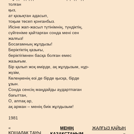
толған
қыз,
ат қазықтан адасып,
тоқым төсеп қонғанбыз.
Иісіне жап-жасыл түтінімнің, түндіктің,
сүйгеніме қайтарған сонда мені сен
жалғыз!
Босағамның жұлдызы!
Беріктіктің қазығы,
беріктігімнен басқа болған емес
жазығым.
Бір қалып жоқ өмірде, ақ жұлдызым, нұр-
жүзім,
Көлеңкенің өзі де бірде қысқа, бірде
ұзын.
Сонда сенсің маңдайды аудартпаған
бағыттан,
О, аппақ ар,
ақ арман – менің биік жұлдызым!
1981
«
МЕНІҢ
ЖАЛҒЫЗ ҚАЙЫҢ
ҚОШАЛАҚ ТАУЫ
ҚАЗАҚСТАНЫМ
»