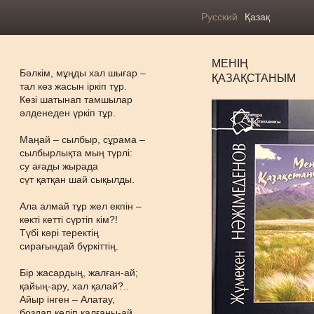
Русский
Қазақ
МЕНІҢ
Бәлкім, мұңды хал шығар –
ҚАЗАҚСТАНЫМ
тал көз жасын іркіп тұр.
Көзі шатынап тамшылар
әлденеден үркіп тұр.
Маңай – сылбыр, сұрама –
сылбырлықта мың түрлі:
су ағады жырада
сүт қатқан шай сықылды.
Ала алмай тұр жел екпін –
көкті кетті сүртіп кім?!
Түбі кәрі теректің
сирағындай бүркіттің.
Бір жасардың, жалған-ай;
қайың-ару, хал қалай?..
Айыр інген – Алатау,
боздап келіп қалғаны-ай.