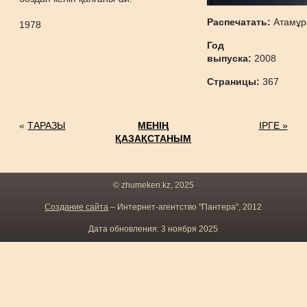
Распечатать:
Атамұр
1978
Год
выпуска:
2008
Страницы:
367
«
ТАРАЗЫ
МЕНІҢ
ІРГЕ »
ҚАЗАҚСТАНЫМ
© zhumeken.kz, 2025
Создание сайта
– Интернет-агентство "Пантера", 2012
Дата обновления: 3 ноября 2025